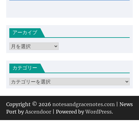
アーカイブ
ア
ー
カ
カテゴリー
イ
ブ
カ
テ
ゴ
リ
Copyright © 2026
notesandgracenotes.com
| News
ー
Port by
Ascendoor
| Powered by
WordPress
.