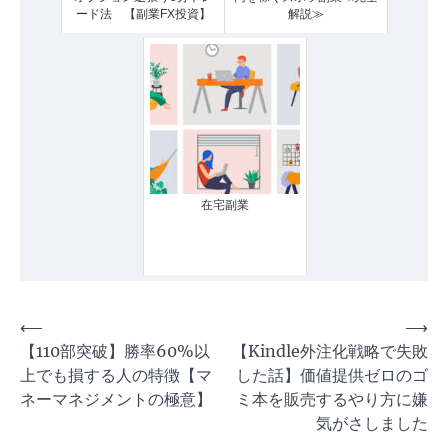
ード法 【副業FX投資】
解説≫
在宅副業
投
⟵
⟶
【110部突破】勝率60%以
【Kindle外注化戦略で失敗
稿
上でも損する人の特徴【マ
した話】価値提供ゼロのゴ
ナ
ネーマネジメントの極意】
ミ本を販売するやり方に嫌
ビ
気がさしました