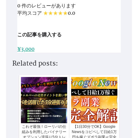
0 件のレビューがあります
平均スコア
0.0
この記事を購入する
¥3,000
Related posts:
これぞ最強！ローリバの仕
【1日30分でOK】Google
組みを利用したバイナリー
Newsをコピペして日給1万
オプション逆張り5分トレ
円を稼ぐズボラ副業≪完全