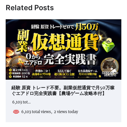
ゲ
Related Posts
ー
シ
ョ
ン
経験 原資 トレード不要。副業仮想通貨で月50万稼
ぐエアドロ完全実践書【農場ゲーム攻略本付】
6,103 tot…
6,103 total views, 2 views today