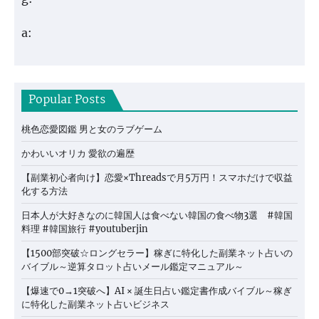
a:
Popular Posts
桃色恋愛図鑑 男と女のラブゲーム
かわいいオリカ 愛欲の遍歴
【副業初心者向け】恋愛×Threadsで月5万円！スマホだけで収益
化する方法
日本人が大好きなのに韓国人は食べない韓国の食べ物3選 #韓国
料理 #韓国旅行 #youtuberjin
【1500部突破☆ロングセラー】稼ぎに特化した副業ネット占いの
バイブル～逆算タロット占いメール鑑定マニュアル～
【爆速で0→1突破へ】AI × 誕生日占い鑑定書作成バイブル～稼ぎ
に特化した副業ネット占いビジネス