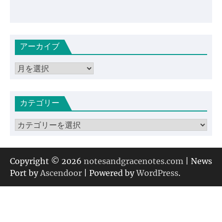
アーカイブ
ア
ー
カ
カテゴリー
イ
ブ
カ
テ
ゴ
リ
Copyright © 2026
notesandgracenotes.com
| News
ー
Port by
Ascendoor
| Powered by
WordPress
.