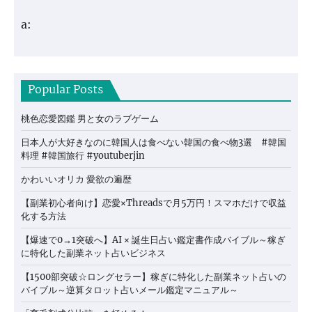
a:
Popular Posts
桃色恋愛図鑑 男と女のラブゲーム
日本人が大好きなのに韓国人は食べない韓国の食べ物3選 #韓国
料理 #韓国旅行 #youtuberjin
かわいいオリカ 愛欲の遍歴
【副業初心者向け】恋愛×Threadsで月5万円！スマホだけで収益
化する方法
【爆速で0→1突破へ】AI × 誕生日占い鑑定書作成バイブル～稼ぎ
に特化した副業ネット占いビジネス
【1500部突破☆ロングセラー】稼ぎに特化した副業ネット占いの
バイブル～逆算タロット占いメール鑑定マニュアル～