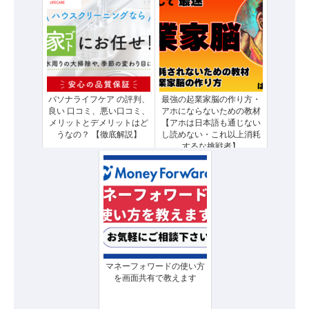
パソナライフケア の評判、
最強の起業家脳の作り方・
良い 口コミ、悪い口コミ、
アホにならないための教材
メリットとデメリットはど
【アホは日本語も通じない
うなの？ 【徹底解説】
し読めない・これ以上消耗
するな挑戦者】
マネーフォワードの使い方
を画面共有で教えます