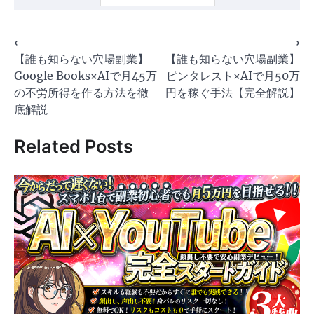
投
⟵
⟶
【誰も知らない穴場副業】
【誰も知らない穴場副業】
稿
Google Books×AIで月45万
ピンタレスト×AIで月50万
ナ
の不労所得を作る方法を徹
円を稼ぐ手法【完全解説】
ビ
底解説
ゲ
Related Posts
ー
シ
ョ
ン