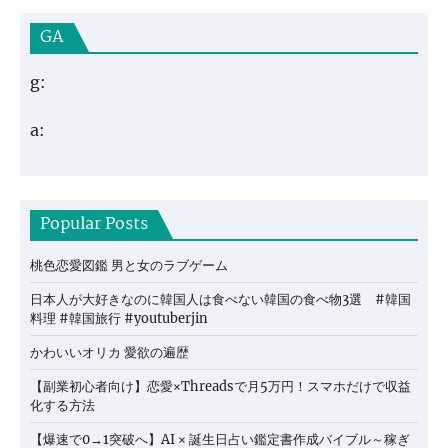
GA
g:
a:
Popular Posts
桃色恋愛図鑑 男と女のラブゲーム
日本人が大好きなのに韓国人は食べない韓国の食べ物3選 #韓国
料理 #韓国旅行 #youtuberjin
かわいいオリカ 愛欲の遍歴
【副業初心者向け】恋愛×Threadsで月5万円！スマホだけで収益
化する方法
【爆速で0→1突破へ】AI × 誕生日占い鑑定書作成バイブル～稼ぎ