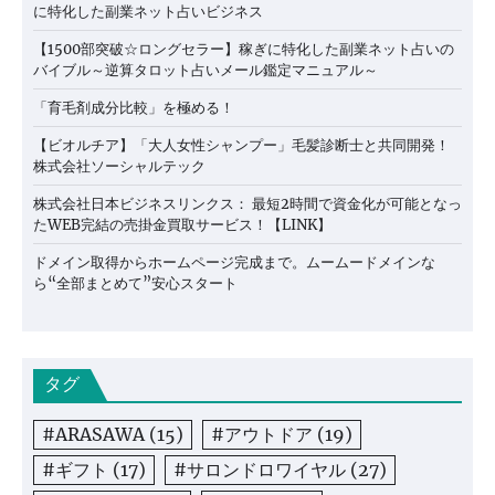
に特化した副業ネット占いビジネス
【1500部突破☆ロングセラー】稼ぎに特化した副業ネット占いの
バイブル～逆算タロット占いメール鑑定マニュアル～
「育毛剤成分比較」を極める！
【ビオルチア】「大人女性シャンプー」毛髪診断士と共同開発！
株式会社ソーシャルテック
株式会社日本ビジネスリンクス： 最短2時間で資金化が可能となっ
たWEB完結の売掛金買取サービス！【LINK】
ドメイン取得からホームページ完成まで。ムームードメインな
ら“全部まとめて”安心スタート
タグ
#ARASAWA
(15)
#アウトドア
(19)
#ギフト
(17)
#サロンドロワイヤル
(27)