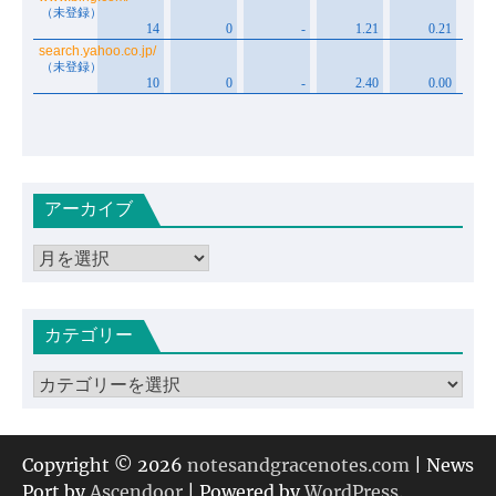
アーカイブ
ア
ー
カ
カテゴリー
イ
ブ
カ
テ
ゴ
リ
Copyright © 2026
notesandgracenotes.com
| News
ー
Port by
Ascendoor
| Powered by
WordPress
.