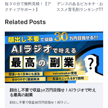
ナ
短３０分で無料見積！【ア
デンスのあるピカキチ・お
ビ
クティブサポート】
ススメ育毛剤ランキング!!!
ゲ
Related Posts
ー
シ
ョ
ン
顔出し不要で収益30万円目指せ！AIラジオで叶え
る最高の副業
顔出し不要で収益30万円目指せ！AIラジ…