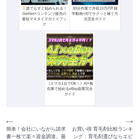
誰でもすぐ始められる！
30分作業で月収10万円⁉ 雑
Gemini×コンテンツ販売の
学動画×AIでサクッと稼ぐ方
最短マネタイズガイドブッ
法完全ガイド
ク
《スマホ1台でOK！》AI×無
在庫で始めるeBay副業完全
ガイド
投
⟵
⟶
簡単！会社にいながら請求
お買い得 育毛剤比較ランキ
稿
書一枚で楽々資金調達。最
ング：育毛剤選びならエビ