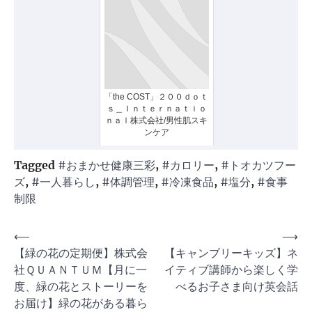
「the COST」２００ｄｏｔ
ｓ＿Ｉｎｔｅｒｎａｔｉｏ
ｎａｌ株式会社/男性肌スキ
ンケア
Tagged
#おまかせ健康三彩
,
#カロリー
,
#トオカツフー
ズ
,
#一人暮らし
,
#体調管理
,
#冷凍食品
,
#塩分
,
#食事
制限
投
⟵
⟶
【緑の花の定期便】株式会
【キャンブリーキッズ】ネ
稿
社ＱＵＡＮＴＵＭ【月に一
イティブ講師から楽しく学
ナ
度、緑の花とストーリーを
べるお子さま向け英会話
ビ
お届け】緑の花がある暮ら