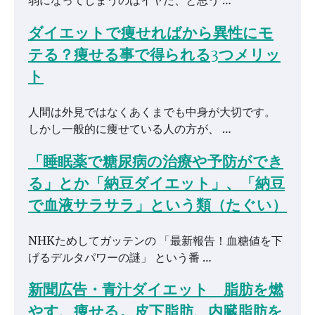
弱になってしまうのはイヤだ、と思う …
ダイエットで痩せればから異性にモ
テる？痩せる事で得られる3つメリッ
ト
人間は外見ではなくあくまでも中身が大切です。
しかし一般的に痩せている人の方が、 …
「睡眠薬で糖尿病の治療や予防ができ
る」とか「納豆ダイエット」、「納豆
で血液サラサラ」という類（たぐい）
NHKためしてガッテンの 「最新報告！血糖値を下
げるデルタパワーの謎」 という番 …
新聞広告・青汁ダイエット 脂肪を燃
やす、痩せる。皮下脂肪、内臓脂肪を