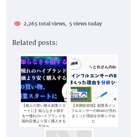
2,265 total views, 5 views today
Related posts:
【個人の買い物＆副業スタ
【未開拓領域】副業系イン
ートに】知らなきゃ損す
フルエンサーのBrainが売れ
る〜憧れのハイブランドを
まくった理由を分析シテみ
国内定価より安く購入する
た
方法〜