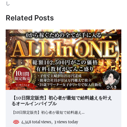
ゲ
し
ー
Related Posts
シ
ョ
ン
【10日限定販売】初心者が最短で給料越えを叶え
るオールインバイブル
【10日限定販売】初心者が最短で給料越え…
4,348 total views, 3 views today