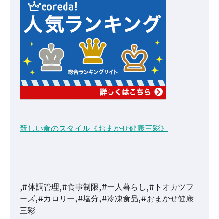
新しい食のスタイル《おまかせ健康三彩》
,#体調管理,#食事制限,#一人暮らし,#トオカツフ
ーズ,#カロリー,#塩分,#冷凍食品,#おまかせ健康
三彩