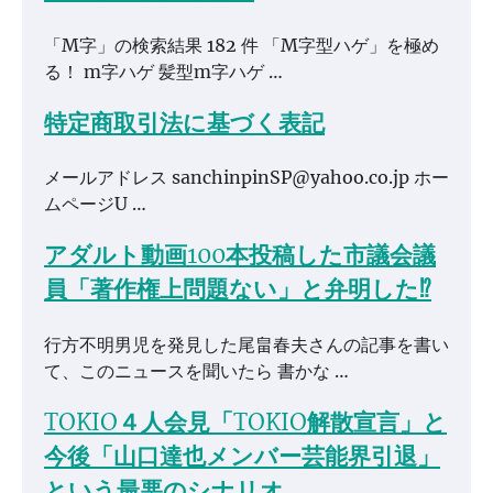
「M字」の検索結果 182 件 「M字型ハゲ」を極め
る！ m字ハゲ 髪型m字ハゲ …
特定商取引法に基づく表記
メールアドレス sanchinpinSP@yahoo.co.jp ホー
ムページU …
アダルト動画100本投稿した市議会議
員「著作権上問題ない」と弁明した⁉
行方不明男児を発見した尾畠春夫さんの記事を書い
て、このニュースを聞いたら 書かな …
TOKIO４人会見「TOKIO解散宣言」と
今後「山口達也メンバー芸能界引退」
という最悪のシナリオ