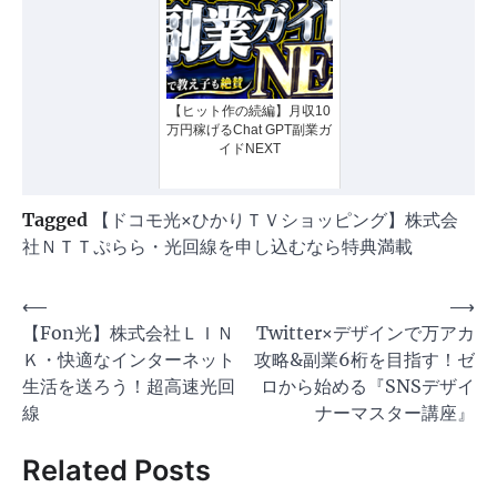
【ヒット作の続編】月収10
万円稼げるChat GPT副業ガ
イドNEXT
Tagged
【ドコモ光×ひかりＴＶショッピング】株式会
社ＮＴＴぷらら・光回線を申し込むなら特典満載
投
⟵
⟶
【Fon光】株式会社ＬＩＮ
Twitter×デザインで万アカ
稿
Ｋ・快適なインターネット
攻略&副業6桁を目指す！ゼ
ナ
生活を送ろう！超高速光回
ロから始める『SNSデザイ
ビ
線
ナーマスター講座』
ゲ
Related Posts
ー