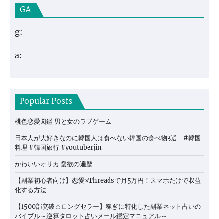
GA
g:
a:
Popular Posts
桃色恋愛図鑑 男と女のラブゲーム
日本人が大好きなのに韓国人は食べない韓国の食べ物3選 #韓国
料理 #韓国旅行 #youtuberjin
かわいいオリカ 愛欲の遍歴
【副業初心者向け】恋愛×Threadsで月5万円！スマホだけで収益
化する方法
【1500部突破☆ロングセラー】稼ぎに特化した副業ネット占いの
バイブル～逆算タロット占いメール鑑定マニュアル～