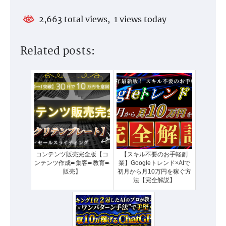
2,663 total views, 1 views today
Related posts:
コンテンツ販売完全版【コ
【スキル不要のお手軽副
ンテンツ作成➨集客➨教育➨
業】Googleトレンド×AIで
販売】
初月から月10万円を稼ぐ方
法【完全解説】