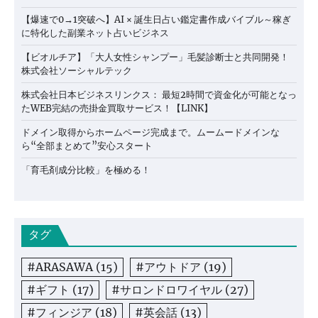
【爆速で0→1突破へ】AI × 誕生日占い鑑定書作成バイブル～稼ぎ
に特化した副業ネット占いビジネス
【ビオルチア】「大人女性シャンプー」毛髪診断士と共同開発！
株式会社ソーシャルテック
株式会社日本ビジネスリンクス： 最短2時間で資金化が可能となっ
たWEB完結の売掛金買取サービス！【LINK】
ドメイン取得からホームページ完成まで。ムームードメインな
ら“全部まとめて”安心スタート
「育毛剤成分比較」を極める！
タグ
#ARASAWA
(15)
#アウトドア
(19)
#ギフト
(17)
#サロンドロワイヤル
(27)
#フィンジア
(18)
#英会話
(13)