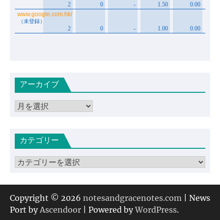
アーカイブ
ア
ー
カ
カテゴリー
イ
ブ
カ
テ
ゴ
リ
Copyright © 2026
notesandgracenotes.com
| News
ー
Port by
Ascendoor
| Powered by
WordPress
.