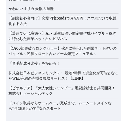
かわいいオリカ 愛欲の遍歴
【副業初心者向け】恋愛×Threadsで月5万円！スマホだけで収益
化する方法
【爆速で0→1突破へ】AI × 誕生日占い鑑定書作成バイブル～稼ぎ
に特化した副業ネット占いビジネス
【1500部突破☆ロングセラー】稼ぎに特化した副業ネット占いの
バイブル～逆算タロット占いメール鑑定マニュアル～
「育毛剤成分比較」を極める！
株式会社日本ビジネスリンクス： 最短2時間で資金化が可能となっ
たWEB完結の売掛金買取サービス！【LINK】
【ビオルチア】「大人女性シャンプー」毛髪診断士と共同開発！
株式会社ソーシャルテック
ドメイン取得からホームページ完成まで。ムームードメインな
ら“全部まとめて”安心スタート