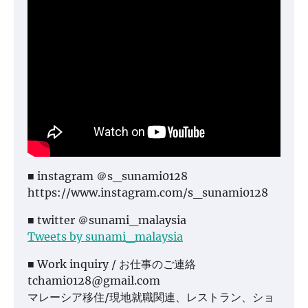
■ instagram ＠s_sunami0128
https://www.instagram.com/s_sunami0128
■ twitter ＠sunami_malaysia
Tweets by sunami_malaysia
■ Work inquiry / お仕事のご連絡
tchami0128@gmail.com
マレーシア移住/現地就職関連、レストラン、ショ