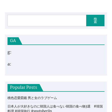
検
索
GA
g:
a:
Popular Posts
桃色恋愛図鑑 男と女のラブゲーム
日本人が大好きなのに韓国人は食べない韓国の食べ物3選 #韓国
料理 #韓国旅行 #youtuberjin