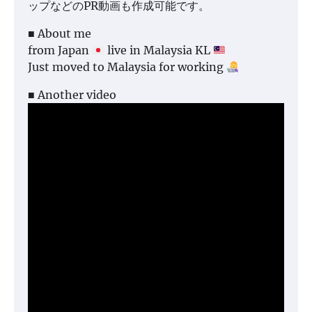
ップなどのPR動画も作成可能です。
■ About me
from Japan
live in Malaysia KL
Just moved to Malaysia for working
■ Another video