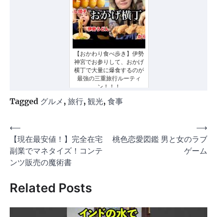
【おかわり食べ歩き】伊勢
神宮でお参りして、おかげ
横丁で大量に爆食するのが
最強の三重旅行ルーティ
ン！！！
Tagged
グルメ
,
旅行
,
観光
,
食事
投
⟵
⟶
【現在最安値！】完全在宅
桃色恋愛図鑑 男と女のラブ
稿
副業でマネタイズ！コンテ
ゲーム
ナ
ンツ販売の魔術書
ビ
Related Posts
ゲ
ー