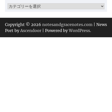
ブ
カ
テ
ゴ
リ
Copyright © 2026
notesandgracenotes.com
| News
ー
Port by
Ascendoor
| Powered by
WordPress
.