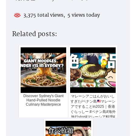
3,375 total views, 5 views today
Related posts:
Discover Sydney's Giant
マレーシアごはんがおいし
Hand-Pulled Noodle
すぎた/ペナン島
マレーシ
Culinary Masterpiece
アですることin2025｜香港
ぐらっしー #ペナン島#海外
旅行vlog#マレーシア料理#
肉骨茶#朝食ビュッフェ