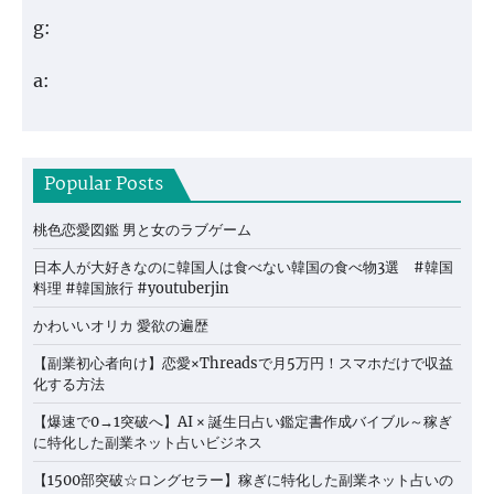
g:
a:
Popular Posts
桃色恋愛図鑑 男と女のラブゲーム
日本人が大好きなのに韓国人は食べない韓国の食べ物3選 #韓国
料理 #韓国旅行 #youtuberjin
かわいいオリカ 愛欲の遍歴
【副業初心者向け】恋愛×Threadsで月5万円！スマホだけで収益
化する方法
【爆速で0→1突破へ】AI × 誕生日占い鑑定書作成バイブル～稼ぎ
に特化した副業ネット占いビジネス
【1500部突破☆ロングセラー】稼ぎに特化した副業ネット占いの