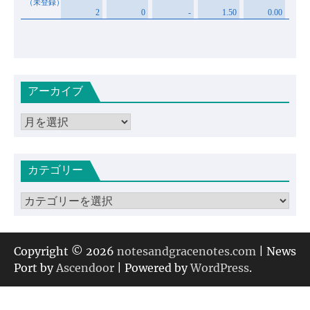
アーカイブ
ア
ー
カ
カテゴリー
イ
ブ
カ
テ
ゴ
リ
Copyright © 2026
notesandgracenotes.com
| News
ー
Port by
Ascendoor
| Powered by
WordPress
.