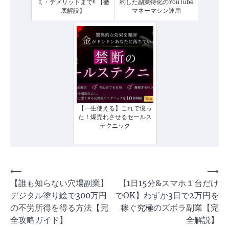
ミ・デメリットまで!! 【徹
約した副業特化のYouTube
底解説】
マネーマシン運用
【一生使える】これで億っ
た！爆売れさせるセールス
テクニック
投
⟵
⟶
【誰も知らない穴場副業】
【1日15分&スマホ１台だけ
稿
デジタル塗り絵で300万円
でOK】わずか3日で2万円を
ナ
の不労所得を得る方法【完
稼ぐ究極のズボラ副業【完
ビ
全攻略ガイド】
全解説】