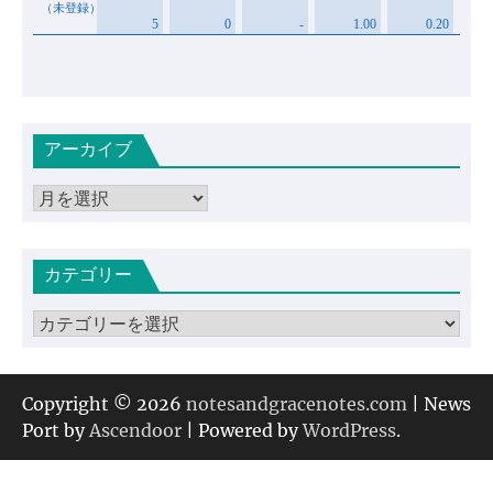
アーカイブ
ア
ー
カ
カテゴリー
イ
ブ
カ
テ
ゴ
リ
Copyright © 2026
notesandgracenotes.com
| News
ー
Port by
Ascendoor
| Powered by
WordPress
.