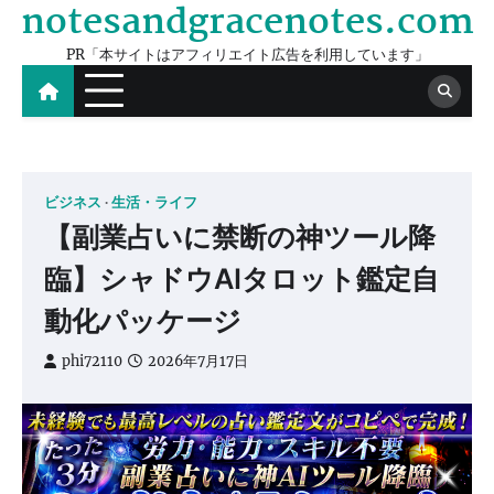
notesandgracenotes.com
Skip
to
PR「本サイトはアフィリエイト広告を利用しています」
content
ビジネス
生活・ライフ
【副業占いに禁断の神ツール降
臨】シャドウAIタロット鑑定自
動化パッケージ
phi72110
2026年7月17日