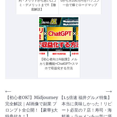
判・メリットから悪い口コ
0から月100万円をパソコン
ミ・デメリットまで!! 【徹
一台で稼ぐロードマップ
底解説】
【初心者向けAI副業】メル
カリ新機能×ChatGPT×スマ
ホで収益化する方法
投
⟵
⟶
【初心者OK!】Midjourney
【1.5倍速 福井グルメ特集】
稿
完全解説｜AI画像で副業 プ
本当に美味しかった！リピ
ナ
ロンプト全公開！【豪華3大
ート必至の７店！寿司・海
ビ
特典付き！】
鮮丼・ラーメンを一気に堪