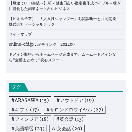
【爆速で0→1突破へ】AI × 誕生日占い鑑定書作成バイブル～稼ぎ
に特化した副業ネット占いビジネス
【ビオルチア】「大人女性シャンプー」毛髪診断士と共同開発！
株式会社ソーシャルテック
サイトマップ
online-cfd.jp：記事リンク 202209
ドメイン取得からホームページ完成まで。ムームードメインな
ら“全部まとめて”安心スタート
タグ
#ARASAWA
(15)
#アウトドア
(19)
#ギフト
(17)
#サロンドロワイヤル
(27)
#フィンジア
(18)
#英会話
(13)
#英語学習
(23)
AI英会話
(20)