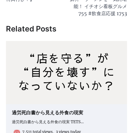
ゲ
能！ イチオシ看板グルメ
755 #飲食店応援 1753
ー
シ
Related Posts
ョ
ン
過労死白書から見える外食の現実
過労死白書から見える外食の現実 TETS…
7,511 total views, 3 views today