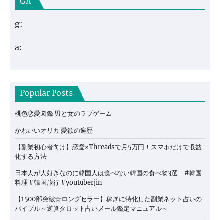
GA
g:
a:
Popular Posts
桃色恋愛図鑑 男と女のラブゲーム
かわいいオリカ 愛欲の遍歴
【副業初心者向け】恋愛×Threadsで月5万円！スマホだけで収益
化する方法
日本人が大好きなのに韓国人は食べない韓国の食べ物3選 #韓国
料理 #韓国旅行 #youtuberjin
【1500部突破☆ロングセラー】稼ぎに特化した副業ネット占いの
バイブル～逆算タロット占いメール鑑定マニュアル～