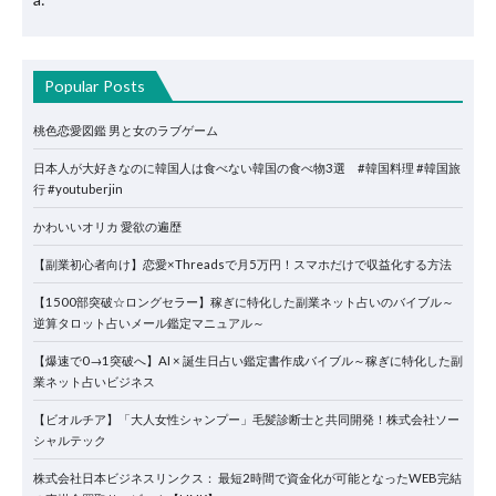
Popular Posts
桃色恋愛図鑑 男と女のラブゲーム
日本人が大好きなのに韓国人は食べない韓国の食べ物3選 #韓国料理 #韓国旅
行 #youtuberjin
かわいいオリカ 愛欲の遍歴
【副業初心者向け】恋愛×Threadsで月5万円！スマホだけで収益化する方法
【1500部突破☆ロングセラー】稼ぎに特化した副業ネット占いのバイブル～
逆算タロット占いメール鑑定マニュアル～
【爆速で0→1突破へ】AI × 誕生日占い鑑定書作成バイブル～稼ぎに特化した副
業ネット占いビジネス
【ビオルチア】「大人女性シャンプー」毛髪診断士と共同開発！株式会社ソー
シャルテック
株式会社日本ビジネスリンクス： 最短2時間で資金化が可能となったWEB完結