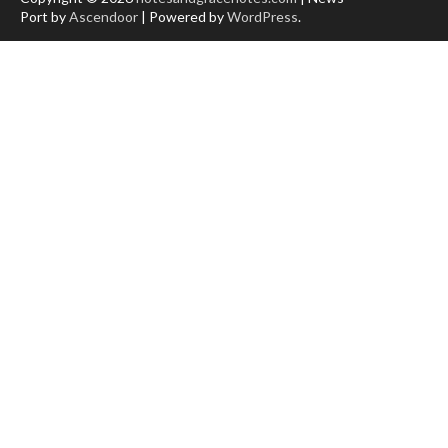
ー
Port by
Ascendoor
| Powered by
WordPress
.