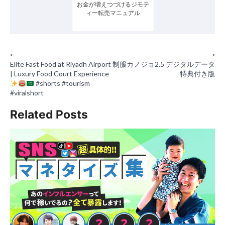
お金が増えつづけるジモテ
ィー転売マニュアル
投
⟵
⟶
Elite Fast Food at Riyadh Airport
制服カノジョ2.5 デジタルデータ
稿
| Luxury Food Court Experience
特典付き版
#shorts #tourism
ナ
#viralshort
ビ
Related Posts
ゲ
ー
シ
ョ
ン