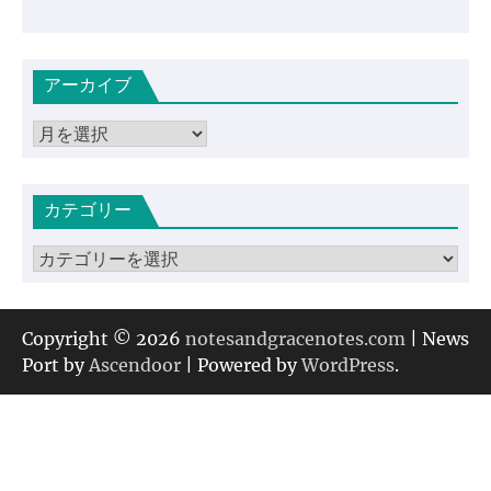
アーカイブ
ア
ー
カ
カテゴリー
イ
ブ
カ
テ
ゴ
リ
Copyright © 2026
notesandgracenotes.com
| News
ー
Port by
Ascendoor
| Powered by
WordPress
.