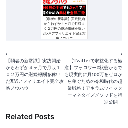
【弱者の新常識】実践開始
からわずか４ヶ月で月収１
０２万円の継続報酬を稼い
だXMアフィリエイト完全攻
略ノウハウ
投
⟵
⟶
【弱者の新常識】実践開始
【Twitterで収益化する極
稿
からわずか４ヶ月で月収１
意】フォロワー0状態からで
ナ
０２万円の継続報酬を稼い
も現実的に月100万をゼロか
ビ
だXMアフィリエイト完全攻
ら稼ぐための令和時代の起
ゲ
略ノウハウ
業戦略！アキラ式ツイッタ
ーマネタイズメソッドを特
ー
別公開！
シ
ョ
Related Posts
ン