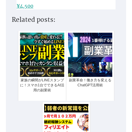
¥4,500
Related posts:
家族の瞬間がLINEスタンプ
副業革命！働き方を変える
に！スマホ1台でできるAI活
ChatGPT活用術
用の副業術