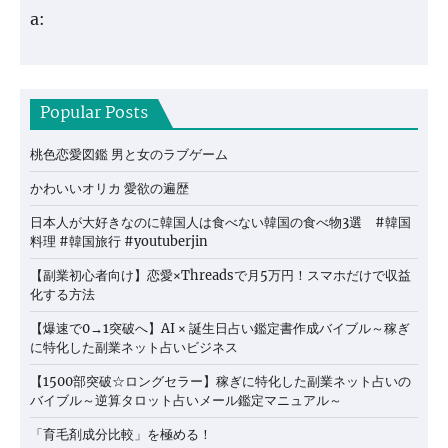
a:
Popular Posts
桃色恋愛図鑑 男と女のラブゲーム
かわいいオリカ 愛欲の遍歴
日本人が大好きなのに韓国人は食べない韓国の食べ物3選 #韓国
料理 #韓国旅行 #youtuberjin
【副業初心者向け】恋愛×Threadsで月5万円！スマホだけで収益
化する方法
【爆速で0→1突破へ】AI × 誕生日占い鑑定書作成バイブル～稼ぎ
に特化した副業ネット占いビジネス
【1500部突破☆ロングセラー】稼ぎに特化した副業ネット占いの
バイブル～逆算タロット占いメール鑑定マニュアル～
「育毛剤成分比較」を極める！