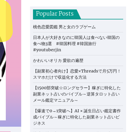
Popular Posts
桃色恋愛図鑑 男と女のラブゲーム
日本人が大好きなのに韓国人は食べない韓国の
食べ物3選 #韓国料理 #韓国旅行
#youtuberjin
かわいいオリカ 愛欲の遍歴
【副業初心者向け】恋愛×Threadsで月5万円！
スマホだけで収益化する方法
【1500部突破☆ロングセラー】稼ぎに特化した
副業ネット占いのバイブル～逆算タロット占い
メール鑑定マニュアル～
【爆速で0→1突破へ】AI × 誕生日占い鑑定書作
成バイブル～稼ぎに特化した副業ネット占いビ
ジネス