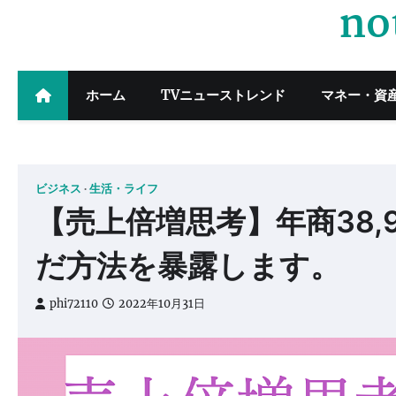
no
Skip
to
content
ホーム
TVニューストレンド
マネー・資
ビジネス
生活・ライフ
【売上倍増思考】年商38,9
だ方法を暴露します。
phi72110
2022年10月31日