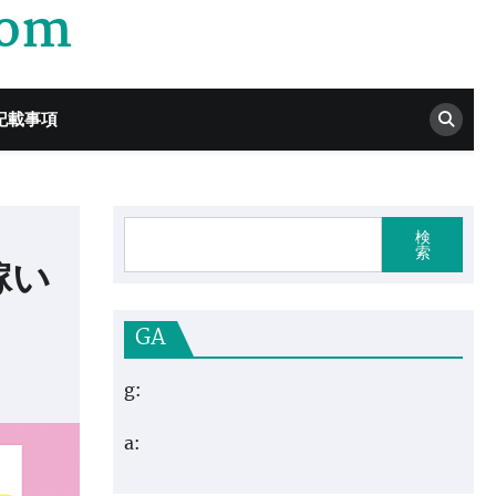
com
記載事項
検
索
稼い
GA
g:
a: