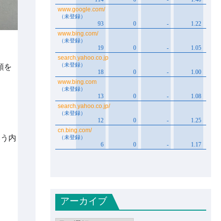
額を
いう内
アーカイブ