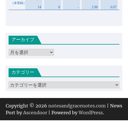
アーカイブ
ア
ー
カ
カテゴリー
イ
ブ
カ
テ
ゴ
リ
Copyright © 2026
notesandgracenotes.com
| News
ー
Port by
Ascendoor
| Powered by
WordPress
.