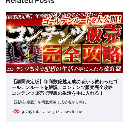
Related Posts
ー
シ
ョ
ン
【副業決定版】年商数億越え成功者から教わったゴ
ールデンルートを解説！コンテンツ販売完全攻略
コンテンツ販売で理想の生活を手に入れる！
【副業決定版】年商数億越え成功者から教わ…
9,205 total views, 14 views today