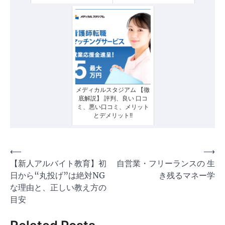
メディカルスタジアム 【徹
底解説】 評判、良い 口コ
ミ、悪い口コミ、メリット
とデメリット!!
投
⟵
⟶
【新人アルバイト教育】初
自営業・フリーランスの 生
稿
日から“丸投げ”は絶対NG
き残るマネー学
ナ
な理由と、正しい教え方の
ビ
目安
ゲ