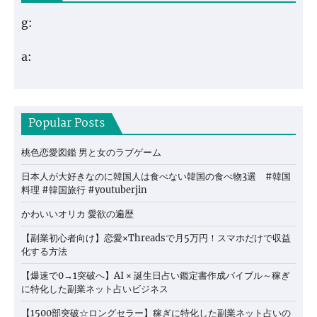
g:
a:
Popular Posts
桃色恋愛図鑑 男と女のラブゲーム
日本人が大好きなのに韓国人は食べない韓国の食べ物3選 #韓国
料理 #韓国旅行 #youtuberjin
かわいいオリカ 愛欲の遍歴
【副業初心者向け】恋愛×Threadsで月5万円！スマホだけで収益
化する方法
【爆速で0→1突破へ】AI × 誕生日占い鑑定書作成バイブル～稼ぎ
に特化した副業ネット占いビジネス
【1500部突破☆ロングセラー】稼ぎに特化した副業ネット占いの