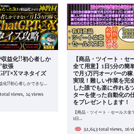
゙収益化!!初心者しか
【商品・ツイート・セ
”欲張
全て用意】1日5分の簡
tGPT×Xマネタイズ
で月3万円オーバーの稼
実現！難しい作業を完
益化!!初心者しかできな…
した誰でも楽に作れる
ターを使った自動化の
total views, 14 views
をプレゼントします！
【商品・ツイート・セールス全
1日…
32,643 total views, 16 v