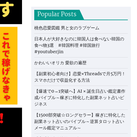
Popular Posts
桃色恋愛図鑑 男と女のラブゲーム
日本人が大好きなのに韓国人は食べない韓国の
食べ物3選 #韓国料理 #韓国旅行
#youtuberjin
かわいいオリカ 愛欲の遍歴
【副業初心者向け】恋愛×Threadsで月5万円！
スマホだけで収益化する方法
【爆速で0→1突破へ】AI × 誕生日占い鑑定書作
成バイブル～稼ぎに特化した副業ネット占いビ
ジネス
【1500部突破☆ロングセラー】稼ぎに特化した
副業ネット占いのバイブル～逆算タロット占い
メール鑑定マニュアル～