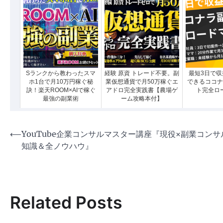
Sランクから教わったスマ
経験 原資 トレード不要。副
最短3日で収
ホ1台で月10万円稼ぐ秘
業仮想通貨で月50万稼ぐエ
できるココナ
訣！楽天ROOM×AIで稼ぐ
アドロ完全実践書【農場ゲ
ト完全ロ
最強の副業術
ーム攻略本付】
投
⟵
YouTube企業コンサルマスター講座『現役×副業コンサ
知識＆全ノウハウ』
稿
ナ
ビ
ゲ
Related Posts
ー