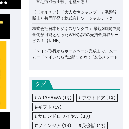
「育毛剤成分比較」を極める！
【ビオルチア】「大人女性シャンプー」毛髪診
断士と共同開発！株式会社ソーシャルテック
株式会社日本ビジネスリンクス： 最短2時間で資
金化が可能となったWEB完結の売掛金買取サー
ビス！【LINK】
ドメイン取得からホームページ完成まで。ムー
ムードメインなら“全部まとめて”安心スタート
タグ
#ARASAWA
(15)
#アウトドア
(19)
#ギフト
(17)
#サロンドロワイヤル
(27)
#フィンジア
(18)
#英会話
(13)