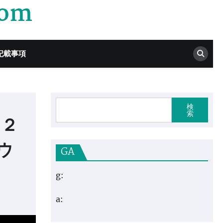
com
記載事項
検
索
０２
ウ
GA
g:
a: