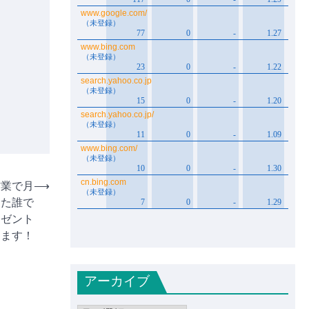
作業で月
⟶
した誰で
レゼント
します！
アーカイブ