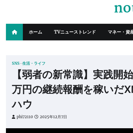
no
Skip
to
content
ホーム
TVニューストレンド
マネー・資
SNS
生活・ライフ
【弱者の新常識】実践開
万円の継続報酬を稼いだX
ハウ
phi72110
2025年12月7日