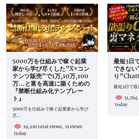
シ
ョ
ン
5000万を仕組みで稼ぐ起業
最短3日て
家から学び尽くした”X×コン
できない
テンツ販売”で1万,10万,100
り”Cha
万…と富を高速に築くための
最短3日で収
『禁断仕組み化テンプレー
ト』
11,764 
today
5000万を仕組みで稼ぐ起業家から学び
尽…
19,210 total views, 11 views
today