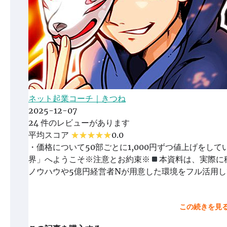
ネット起業コーチ｜きつね
2025-12-07
24 件のレビューがあります
平均スコア
0.0
・価格について50部ごとに1,000円ずつ値上げをし
界」へようこそ※注意とお約束※
本資料は、実際に
ノウハウや5億円経営者Nが用意した環境をフル活用し
この続きを見