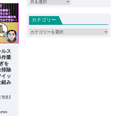
ア
ー
カ
カテゴリー
イ
ブ
カ
テ
ゴ
ールス
リ
単作業
ー
ぎを
全排除
ツイッ
仕組み
て用意】
iews