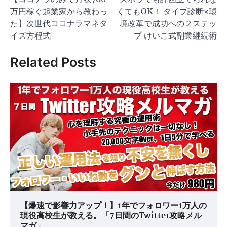
稿
万円稼ぐ起業家から教わっ
くてもOK！ タイプ診断×環
ナ
た】次世代ココナラマネタ
境改革で成功への２ステッ
ビ
イズ方程式
プ けいこ式副業継続術
ゲ
Related Posts
ー
シ
ョ
ン
【爆速で影響力アップ！】1年でフォロワー1万人の
現役高校生が教える。「7日間のTwitter攻略メル
マガ」