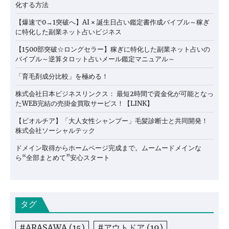
化する方法
【爆速で0→1突破へ】AI × 誕生日占い鑑定書作成バイブル～稼ぎ
に特化した副業ネット占いビジネス
【1500部突破☆ロングセラー】稼ぎに特化した副業ネット占いの
バイブル～逆算タロット占いメール鑑定マニュアル～
「育毛剤成分比較」を極める！
株式会社日本ビジネスリンクス： 最短2時間で資金化が可能となっ
たWEB完結の売掛金買取サービス！【LINK】
【ビオルチア】「大人女性シャンプー」毛髪診断士と共同開発！
株式会社ソーシャルテック
ドメイン取得からホームページ完成まで。ムームードメインな
ら“全部まとめて”安心スタート
タグ
#ARASAWA
(15)
#アウトドア
(19)