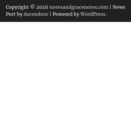
リ
Copyright © 2026
notesandgracenotes.com
| News
ー
Port by
Ascendoor
| Powered by
WordPress
.