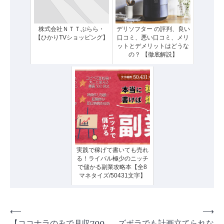
株式会社ＮＴＴぷらら・
デリソフター の評判、良い
【ひかりTVショッピング】
口コミ、悪い口コミ、メリ
ットとデメリットはどうな
の？ 【徹底解説】
実践で稼げて書いても売れ
る！ライバル極少のニッチ
で儲かる副業攻略本【全8
マネタイズ/50431文字】
投
⟵
⟶
【ココナラのみで月収700
ズボラでも計画立てられな