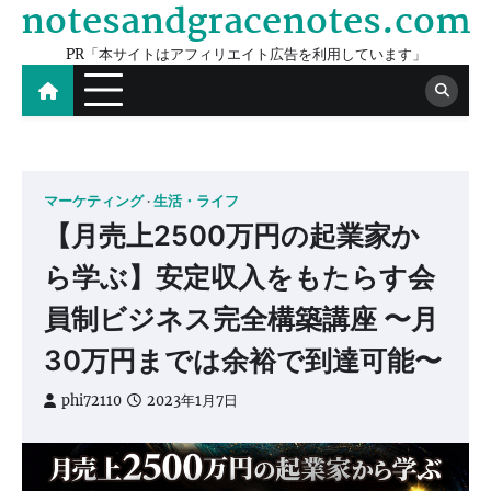
notesandgracenotes.com
Skip
to
PR「本サイトはアフィリエイト広告を利用しています」
content
マーケティング
生活・ライフ
【月売上2500万円の起業家か
ら学ぶ】安定収入をもたらす会
員制ビジネス完全構築講座 〜月
30万円までは余裕で到達可能〜
phi72110
2023年1月7日