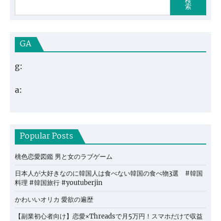
検
索
GA
g:
a:
Popular Posts
桃色恋愛図鑑 男と女のラブゲーム
日本人が大好きなのに韓国人は食べない韓国の食べ物3選 #韓国
料理 #韓国旅行 #youtuberjin
かわいいオリカ 愛欲の遍歴
【副業初心者向け】恋愛×Threadsで月5万円！スマホだけで収益