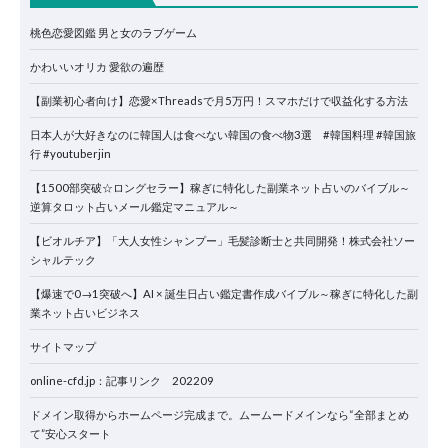
桃色恋愛図鑑 男と女のラブゲーム
かわいいオリカ 愛欲の遍歴
【副業初心者向け】恋愛×Threadsで月5万円！スマホだけで収益化する方法
日本人が大好きなのに韓国人は食べない韓国の食べ物3選 #韓国料理 #韓国旅
行 #youtuberjin
【1500部突破☆ロングセラー】稼ぎに特化した副業ネット占いのバイブル～
逆算タロット占いメール鑑定マニュアル～
【ビオルチア】「大人女性シャンプー」毛髪診断士と共同開発！株式会社ソー
シャルテック
【爆速で0→1突破へ】AI × 誕生日占い鑑定書作成バイブル～稼ぎに特化した副
業ネット占いビジネス
サイトマップ
online-cfd.jp：記事リンク 202209
ドメイン取得からホームページ完成まで。ムームードメインなら“全部まとめ
て”安心スタート