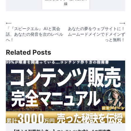
線
投
⟵
⟶
「『スピークエル』 AIと英会
あなたの夢をウェブサイトに！
稿
話、あなたの発音を次のレベル
ムームードメインでドメインず
へ！
っと無料！
ナ
ビ
Related Posts
ゲ
ー
シ
ョ
ン