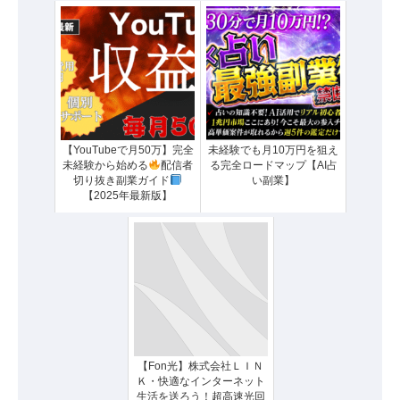
【YouTubeで月50万】完全
未経験でも月10万円を狙え
未経験から始める
配信者
る完全ロードマップ【AI占
切り抜き副業ガイド
い副業】
【2025年最新版】
【Fon光】株式会社ＬＩＮ
Ｋ・快適なインターネット
生活を送ろう！超高速光回