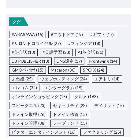
タグ
#ARASAWA
(15)
#アウトドア
(19)
#ギフト
(17)
#サロンドロワイヤル
(27)
#フィンジア
(18)
#英会話
(13)
#英語学習
(23)
AI英会話
(20)
D3 PUBLISHER
(13)
DNS設定
(17)
Frontwing
(14)
GMOペパボ
(15)
Macaron
(30)
SPO-X
(24)
ふわ姫
(25)
ウェブホスティング
(24)
エアトリ
(14)
エレコム
(34)
エンターグラム
(15)
オンラインショッピング
(15)
グルメ
(163)
スピークエル
(23)
セキュリティ
(28)
デメリット
(15)
ドメイン取得
(26)
ドメイン移管
(15)
ドメイン管理
(38)
ノーブランド
(13)
ビクターエンタテインメント
(16)
ファクタリング
(25)