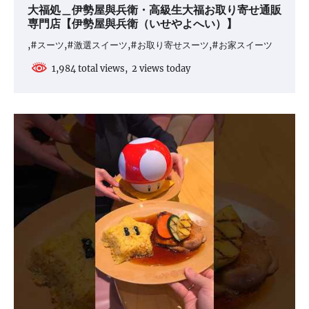
大福処＿伊勢屋與兵衛・高級生大福お取り寄せ通販
専門店【伊勢屋與兵衛（いせやよへい）】
,#スーツ,#激選スイーツ,#お取り寄せスーツ,#お家スイーツ
1,984 total views, 2 views today