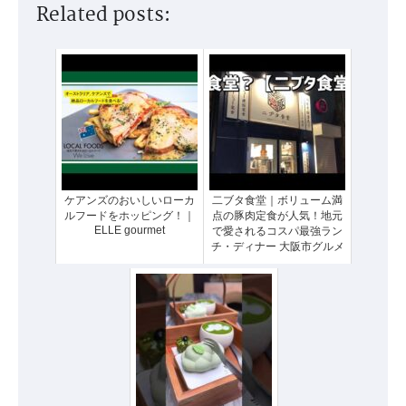
Related posts:
ケアンズのおいしいローカ
二ブタ食堂｜ボリューム満
ルフードをホッピング！｜
点の豚肉定食が人気！地元
ELLE gourmet
で愛されるコスパ最強ラン
チ・ディナー 大阪市グルメ