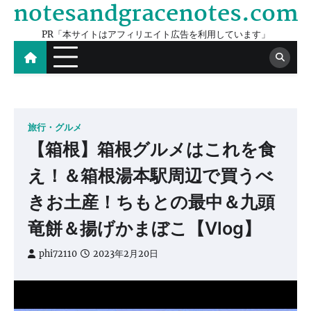
notesandgracenotes.com
Skip
to
PR「本サイトはアフィリエイト広告を利用しています」
content
旅行・グルメ
【箱根】箱根グルメはこれを食
え！＆箱根湯本駅周辺で買うべ
きお土産！ちもとの最中＆九頭
竜餅＆揚げかまぼこ【Vlog】
phi72110
2023年2月20日