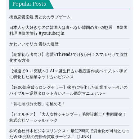
Popular Posts
桃色恋愛図鑑 男と女のラブゲーム
日本人が大好きなのに韓国人は食べない韓国の食べ物3選 #韓国
料理 #韓国旅行 #youtuberjin
かわいいオリカ 愛欲の遍歴
【副業初心者向け】恋愛×Threadsで月5万円！スマホだけで収益
化する方法
【爆速で0→1突破へ】AI × 誕生日占い鑑定書作成バイブル～稼ぎ
に特化した副業ネット占いビジネス
【1500部突破☆ロングセラー】稼ぎに特化した副業ネット占いの
バイブル～逆算タロット占いメール鑑定マニュアル～
「育毛剤成分比較」を極める！
【ビオルチア】「大人女性シャンプー」毛髪診断士と共同開発！
株式会社ソーシャルテック
株式会社日本ビジネスリンクス： 最短2時間で資金化が可能となっ
たWEB完結の売掛金買取サービス！【LINK】