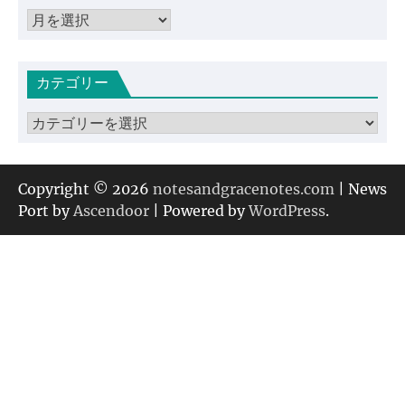
ア
ー
カ
カテゴリー
イ
ブ
カ
テ
ゴ
リ
Copyright © 2026
notesandgracenotes.com
| News
ー
Port by
Ascendoor
| Powered by
WordPress
.