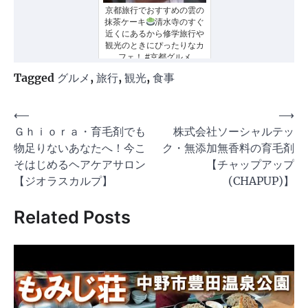
京都旅行でおすすめの雲の
抹茶ケーキ
清水寺のすぐ
近くにあるから修学旅行や
観光のときにぴったりなカ
フェ！ #京都グルメ
Tagged
グルメ
,
旅行
,
観光
,
食事
投
⟵
⟶
Ｇｈｉｏｒａ・育毛剤でも
株式会社ソーシャルテッ
稿
物足りないあなたへ！今こ
ク・無添加無香料の育毛剤
ナ
そはじめるヘアケアサロン
【チャップアップ
ビ
【ジオラスカルプ】
(CHAPUP)】
ゲ
Related Posts
ー
シ
ョ
ン