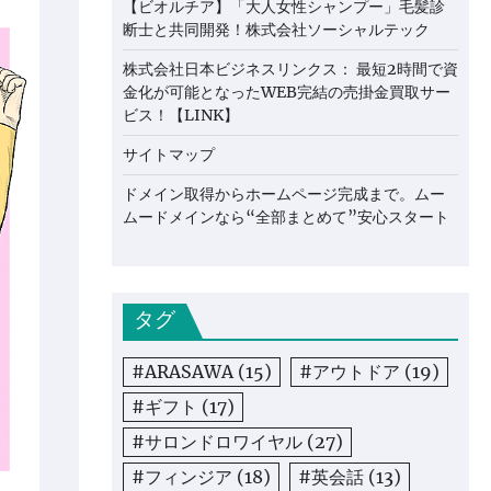
【ビオルチア】「大人女性シャンプー」毛髪診
断士と共同開発！株式会社ソーシャルテック
株式会社日本ビジネスリンクス： 最短2時間で資
金化が可能となったWEB完結の売掛金買取サー
ビス！【LINK】
サイトマップ
ドメイン取得からホームページ完成まで。ムー
ムードメインなら“全部まとめて”安心スタート
タグ
#ARASAWA
(15)
#アウトドア
(19)
#ギフト
(17)
#サロンドロワイヤル
(27)
#フィンジア
(18)
#英会話
(13)