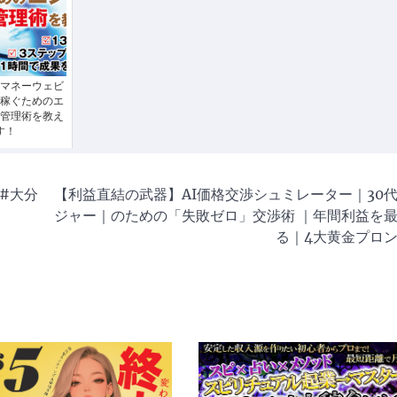
マネーウェビ
稼ぐためのエ
管理術を教え
す！
 #大分
【利益直結の武器】AI価格交渉シュミレーター｜30
ジャー｜のための「失敗ゼロ」交渉術 ｜年間利益を
る｜4大黄金プロ