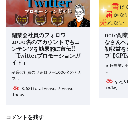
ン
副業会社員のフォロワー
note
2000名のアカウントでもコ
なさんへ。
ンテンツを効果的に宣伝!!
初収益を
「Twitterプロモーションガ
プ【GPT
イド」
note副業
…
副業会社員のフォロワー2000名のアカ
ウ…
4,258 t
today
8,681 total views, 4 views
today
コメントを残す