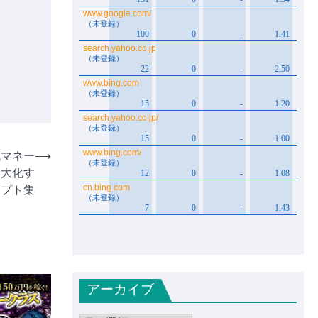
代マネー
⟶
最大化す
ンプト集
アーカイブ