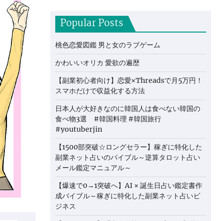
Popular Posts
桃色恋愛図鑑 男と女のラブゲーム
かわいいオリカ 愛欲の遍歴
【副業初心者向け】恋愛×Threadsで月5万円！
スマホだけで収益化する方法
日本人が大好きなのに韓国人は食べない韓国の
食べ物3選 #韓国料理 #韓国旅行
#youtuberjin
【1500部突破☆ロングセラー】稼ぎに特化した
副業ネット占いのバイブル～逆算タロット占い
メール鑑定マニュアル～
【爆速で0→1突破へ】AI × 誕生日占い鑑定書作
成バイブル～稼ぎに特化した副業ネット占いビ
ジネス