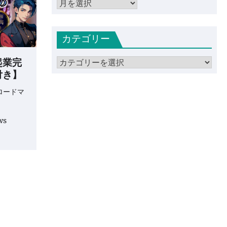
ア
ー
カ
カテゴリー
イ
ブ
起業完
カ
付き】
テ
ゴ
ロードマ
リ
ー
ws