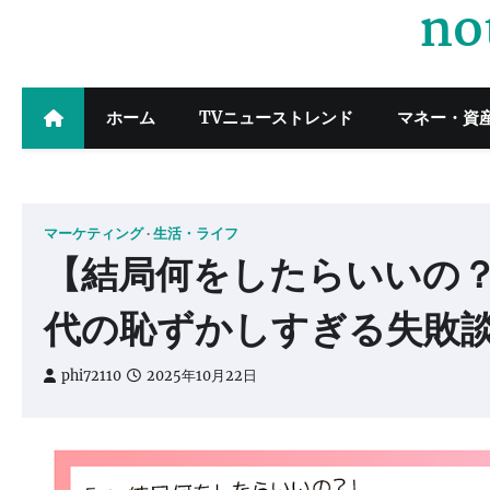
no
Skip
to
content
ホーム
TVニューストレンド
マネー・資
マーケティング
生活・ライフ
【結局何をしたらいいの？
代の恥ずかしすぎる失敗
phi72110
2025年10月22日