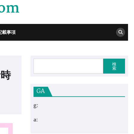
com
記載事項
検
索
者時
！
GA
g:
a: