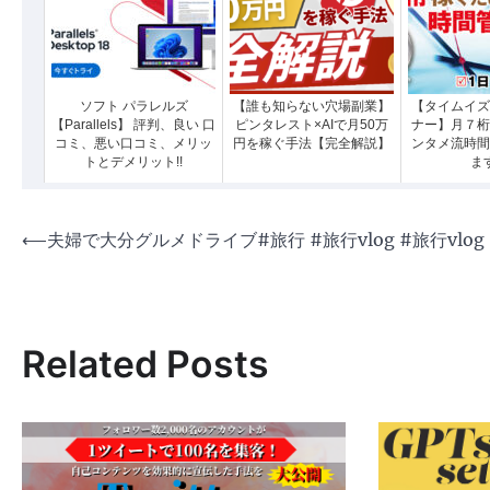
ソフト パラレルズ
【誰も知らない穴場副業】
【タイムイズ
【Parallels】 評判、良い 口
ピンタレスト×AIで月50万
ナー】月７桁
コミ、悪い口コミ、メリッ
円を稼ぐ手法【完全解説】
ンタメ流時間
トとデメリット!!
ま
投
⟵
夫婦で大分グルメドライブ#旅行 #旅行vlog #旅行vlog
稿
ナ
ビ
Related Posts
ゲ
ー
シ
ョ