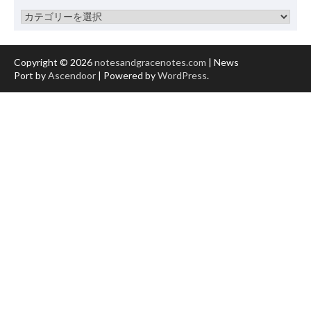
カ
テ
ゴ
リ
Copyright © 2026
notesandgracenotes.com
| News
ー
Port by
Ascendoor
| Powered by
WordPress
.