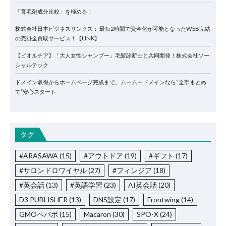
「育毛剤成分比較」を極める！
株式会社日本ビジネスリンクス： 最短2時間で資金化が可能となったWEB完結
の売掛金買取サービス！【LINK】
【ビオルチア】「大人女性シャンプー」毛髪診断士と共同開発！株式会社ソー
シャルテック
ドメイン取得からホームページ完成まで。ムームードメインなら“全部まとめ
て”安心スタート
タグ
#ARASAWA
(15)
#アウトドア
(19)
#ギフト
(17)
#サロンドロワイヤル
(27)
#フィンジア
(18)
#英会話
(13)
#英語学習
(23)
AI英会話
(20)
D3 PUBLISHER
(13)
DNS設定
(17)
Frontwing
(14)
GMOペパボ
(15)
Macaron
(30)
SPO-X
(24)