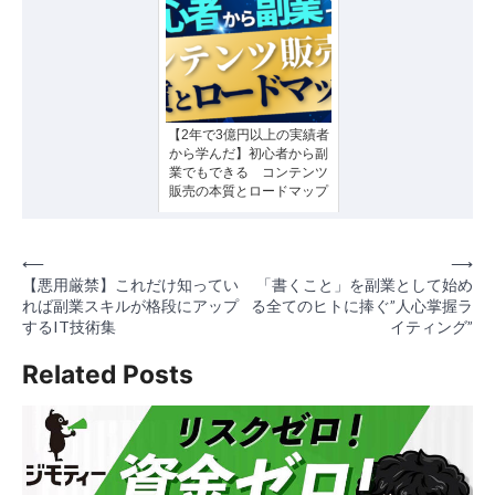
【2年で3億円以上の実績者
から学んだ】初心者から副
業でもできる コンテンツ
販売の本質とロードマップ
投
⟵
⟶
【悪用厳禁】これだけ知ってい
「書くこと」を副業として始め
稿
れば副業スキルが格段にアップ
る全てのヒトに捧ぐ”人心掌握ラ
するIT技術集
イティング”
ナ
ビ
Related Posts
ゲ
ー
シ