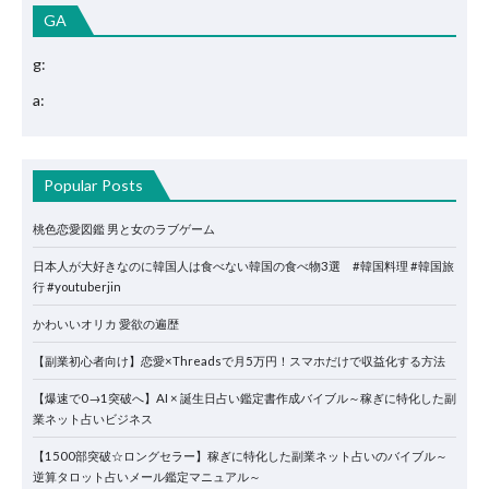
GA
g:
a:
Popular Posts
桃色恋愛図鑑 男と女のラブゲーム
日本人が大好きなのに韓国人は食べない韓国の食べ物3選 #韓国料理 #韓国旅
行 #youtuberjin
かわいいオリカ 愛欲の遍歴
【副業初心者向け】恋愛×Threadsで月5万円！スマホだけで収益化する方法
【爆速で0→1突破へ】AI × 誕生日占い鑑定書作成バイブル～稼ぎに特化した副
業ネット占いビジネス
【1500部突破☆ロングセラー】稼ぎに特化した副業ネット占いのバイブル～
逆算タロット占いメール鑑定マニュアル～