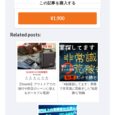
この記事を購入する
¥1,900
Related posts:
【Suaoki】アウトドアでの
「#副業探してます」界隈
旅行や防災のシーンに使え
で非常識に荒稼ぎした"知恵
るポータブル電源!
勝ち"戦略