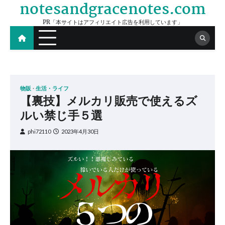
notesandgracenotes.com
Skip
to
PR「本サイトはアフィリエイト広告を利用しています」
content
物販
生活・ライフ
【裏技】メルカリ販売で使えるズ
ルい禁じ手５選
phi72110
2023年4月30日