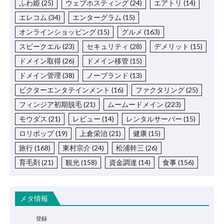
ふわ姫
(25)
ウェブホスティング
(24)
エアトリ
(14)
エレコム
(34)
エンターグラム
(15)
オンラインショッピング
(15)
グルメ
(163)
スピークエル
(23)
セキュリティ
(28)
デメリット
(15)
ドメイン取得
(26)
ドメイン移管
(15)
ドメイン管理
(38)
ノーブランド
(13)
ビクターエンタテインメント
(16)
ファクタリング
(25)
フィンジア初期脱毛
(21)
ムームードメイン
(223)
モウダス
(21)
レビュー
(14)
レンタルサーバー
(15)
ロリポップ
(19)
上倉栄治
(21)
健康
(15)
旅行
(168)
東村宗介
(24)
松浦幹三
(26)
育毛剤
(21)
観光
(158)
資金調達
(14)
食事
(156)
メタ情報
登録