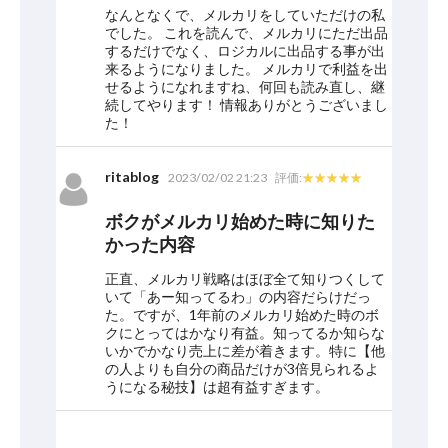
なんとなくで、メルカリをしていただけの私
でした。 これを読んで、メルカリにただ出品
するだけでなく、ロジカルに出品する事が出
来るようになりました。 メルカリで利益を出
せるようになれますね、何回も読み直し、継
続してやります！ 情報ありがとうございまし
た！
ritablog
2023/02/02 21:23
評価:
ボクがメルカリ始めた時に知りた
かった内容
正直、メルカリ戦略はほぼ全て知りつくして
いて「あー知ってるわ」の内容だらけだっ
た。ですが、1年前のメルカリ始めた時のボ
クにとってはかなり有益。知ってるか知らな
いかでかなり売上に差が着きます。特に【他
の人よりも自分の商品だけが3倍見られるよ
うになる秘技】は超有益すぎます。