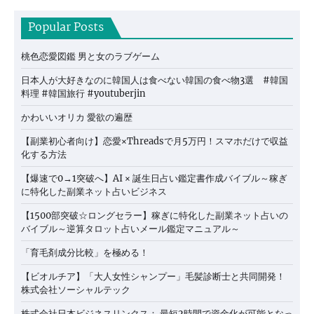
Popular Posts
桃色恋愛図鑑 男と女のラブゲーム
日本人が大好きなのに韓国人は食べない韓国の食べ物3選 #韓国
料理 #韓国旅行 #youtuberjin
かわいいオリカ 愛欲の遍歴
【副業初心者向け】恋愛×Threadsで月5万円！スマホだけで収益
化する方法
【爆速で0→1突破へ】AI × 誕生日占い鑑定書作成バイブル～稼ぎ
に特化した副業ネット占いビジネス
【1500部突破☆ロングセラー】稼ぎに特化した副業ネット占いの
バイブル～逆算タロット占いメール鑑定マニュアル～
「育毛剤成分比較」を極める！
【ビオルチア】「大人女性シャンプー」毛髪診断士と共同開発！
株式会社ソーシャルテック
株式会社日本ビジネスリンクス： 最短2時間で資金化が可能となっ