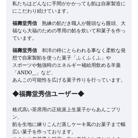
私たちはどんなに手間がかかっても餡は自家製造に
にこだわり続けています。
福壽堂秀信
熟練の餡だき職人が饅頭なら饅頭、大
福なら大福のための専用の餡を炊いて和菓子を作っ
ています。
福壽堂秀信
和洋の枠にとらわれる事なく柔軟な発
想で自家製餡を使った菓子「ふくふくふ」や
スポーツや勉強時のエネルギー補給用飲める羊羹
「ANDO_」など、
あんこの可能性を広げる菓子作りを行っています。
◆福壽堂秀信ユーザー◆
格式高い茶席用の正統派上生菓子からあんこプリ
ン、
餡を生地に練りこんだ蒸しケーキ風のお菓子まで幅
広い菓子を作っております。