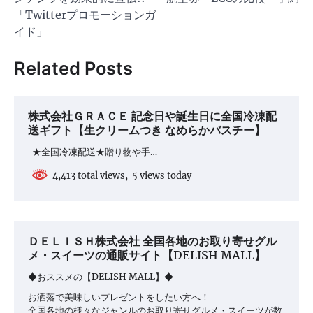
ビ
「Twitterプロモーションガ
ゲ
イド」
ー
Related Posts
シ
ョ
株式会社ＧＲＡＣＥ 記念日や誕生日に全国冷凍配
ン
送ギフト【生クリームつき なめらかバスチー】
★全国冷凍配送★贈り物や手…
4,413 total views, 5 views today
ＤＥＬＩＳＨ株式会社 全国各地のお取り寄せグル
メ・スイーツの通販サイト【DELISH MALL】
◆おススメの【DELISH MALL】◆
お洒落で美味しいプレゼントをしたい方へ！
全国各地の様々なジャンルのお取り寄せグルメ・スイーツが数