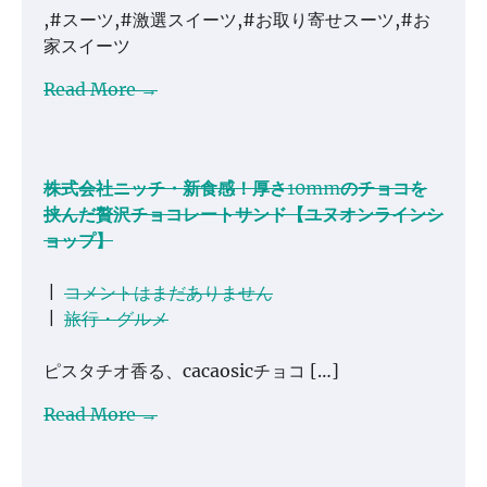
,#スーツ,#激選スイーツ,#お取り寄せスーツ,#お
家スイーツ
Read More →
株式会社ニッチ・新食感！厚さ10mmのチョコを
挟んだ贅沢チョコレートサンド【ユヌオンラインシ
ョップ】
|
コメントはまだありません
|
旅行・グルメ
ピスタチオ香る、cacaosicチョコ […]
Read More →