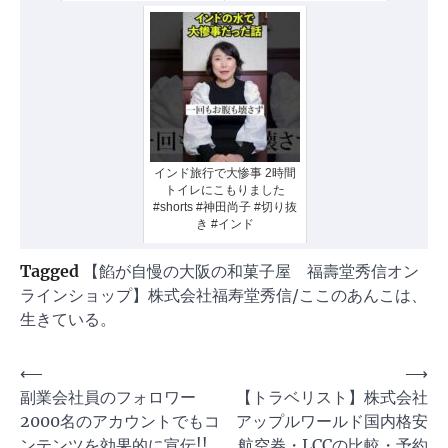
インド旅行で大惨事 2時間
トイレにこもりました
#shorts #神田尚子 #切り抜
き #インド
Tagged
【餡が自慢の大阪の和菓子屋 福壽堂秀信オン
ラインショップ】株式会社福寿堂秀信/ここのあんこは、
生きている。
投
⟵
⟶
副業会社員のフォロワー
【トラベリスト】株式会社
稿
2000名のアカウントでもコ
アップルワールド国内格安
ナ
ンテンツを効果的に宣伝!!
航空券・LCCの比較・予約