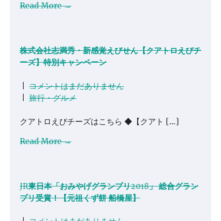
Read More →
株式会社志満秀・新感覚えびせん【クアトロえびチ
ーズ】特別キャンペーン
|
コメントはまだありません
|
旅行・グルメ
クアトロえびチーズはこちら ◆【クアト […]
Read More →
JR東日本「おみやげグランプリ2018」 総合グラン
プリ受賞！【元祖くず餅 船橋屋】