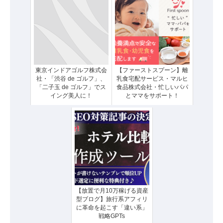
東京インドアゴルフ株式会
【ファーストスプーン】離
社・「渋谷 de ゴルフ」、
乳食宅配サービス・マルヒ
「二子玉 de ゴルフ」でス
食品株式会社・忙しいパパ
イング美人に！
とママをサポート！
【放置で月10万稼げる資産
型ブログ】旅行系アフィリ
に革命を起こす「違い系」
戦略GPTs