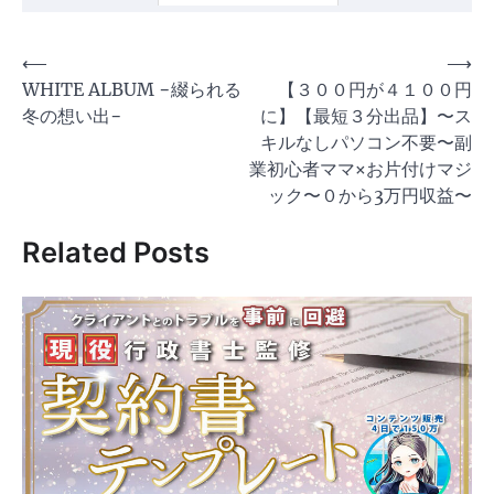
投
⟵
⟶
WHITE ALBUM −綴られる
【３００円が４１００円
稿
冬の想い出−
に】【最短３分出品】〜ス
ナ
キルなしパソコン不要〜副
ビ
業初心者ママ×お片付けマジ
ゲ
ック〜０から3万円収益〜
ー
Related Posts
シ
ョ
ン