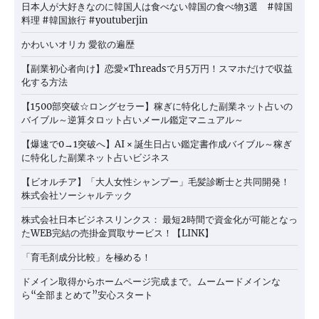
日本人が大好きなのに韓国人は食べない韓国の食べ物3選 #韓国
料理 #韓国旅行 #youtuberjin
かわいいオリカ 愛欲の遍歴
【副業初心者向け】恋愛×Threadsで月5万円！スマホだけで収益
化する方法
【1500部突破☆ロングセラー】稼ぎに特化した副業ネット占いの
バイブル～逆算タロット占いメール鑑定マニュアル～
【爆速で0→1突破へ】AI × 誕生日占い鑑定書作成バイブル～稼ぎ
に特化した副業ネット占いビジネス
【ビオルチア】「大人女性シャンプー」毛髪診断士と共同開発！
株式会社ソーシャルテック
株式会社日本ビジネスリンクス： 最短2時間で資金化が可能となっ
たWEB完結の売掛金買取サービス！【LINK】
「育毛剤成分比較」を極める！
ドメイン取得からホームページ完成まで。ムームードメインな
ら“全部まとめて”安心スタート