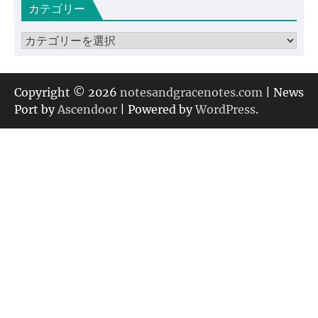
カテゴリー
イ
ブ
カ
テ
ゴ
リ
Copyright © 2026
notesandgracenotes.com
| News
ー
Port by
Ascendoor
| Powered by
WordPress
.