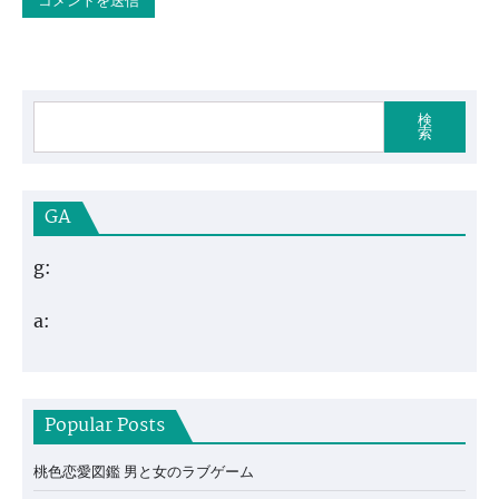
検
索
GA
g:
a:
Popular Posts
桃色恋愛図鑑 男と女のラブゲーム