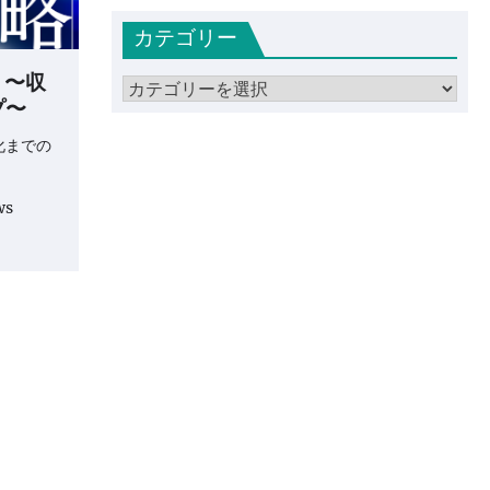
カ
カテゴリー
イ
ブ
 〜収
カ
プ〜
テ
ゴ
化までの
リ
ー
ws