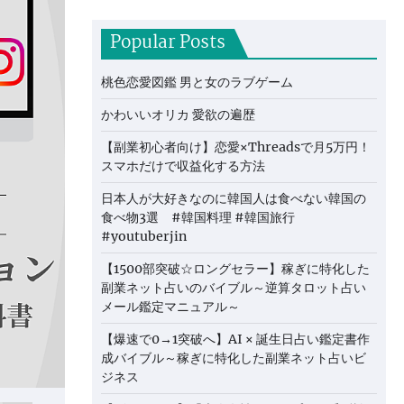
Popular Posts
桃色恋愛図鑑 男と女のラブゲーム
かわいいオリカ 愛欲の遍歴
【副業初心者向け】恋愛×Threadsで月5万円！
スマホだけで収益化する方法
日本人が大好きなのに韓国人は食べない韓国の
食べ物3選 #韓国料理 #韓国旅行
#youtuberjin
【1500部突破☆ロングセラー】稼ぎに特化した
副業ネット占いのバイブル～逆算タロット占い
メール鑑定マニュアル～
【爆速で0→1突破へ】AI × 誕生日占い鑑定書作
成バイブル～稼ぎに特化した副業ネット占いビ
ジネス