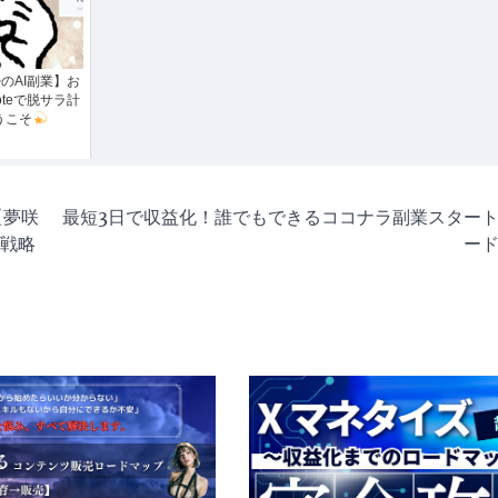
のAI副業】お
teで脱サラ計
うこそ
【夢咲
最短3日で収益化！誰でもできるココナラ副業スター
全戦略
ー