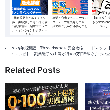
元高校教師が教える！知
副業初心者でもココナラの
【note
主婦
識・実績無しでも出来る在
コンテンツ販売をして第一
きるママのno
宅副業講座（副業マニュア
線で稼ぐために必要なこと
画へよ
ル・オンラインレクチャー
付き）
投
⟵
2025年最新版！Threads×note完全攻略ロードマップ
くレシピ】｜副業迷子の主婦が月100万円”稼ぐまでの
稿
ナ
Related Posts
ビ
ゲ
ー
シ
ョ
ン