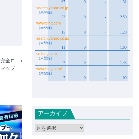
ト完全ロ
⟶
ドマップ
アーカイブ
ア
ー