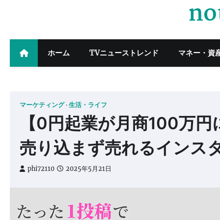
no
Skip
to
content
ホーム
TVニューストレンド
マネー・資
マーケティング
生活・ライフ
【0円起業が月商100万
売り込まず売れるインス
phi72110
2025年5月21日