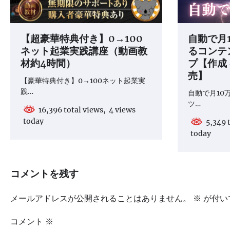
【超豪華特典付き】0→100
自動で月
ネット起業実践講座（動画教
るコンテ
材約4時間）
プ【作成
売】
【豪華特典付き】0→100ネット起業実
践…
自動で月10
ツ…
16,396 total views, 4 views
today
5,349 t
today
コメントを残す
メールアドレスが公開されることはありません。
※
が付い
コメント
※