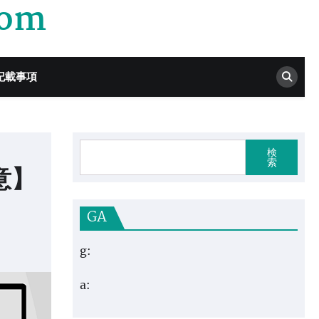
com
記載事項
検
索
意】
GA
g:
a: