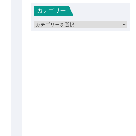
カ
カテゴリー
イ
ブ
カ
テ
ゴ
リ
ー