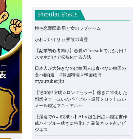
Popular Posts
桃色恋愛図鑑 男と女のラブゲーム
かわいいオリカ 愛欲の遍歴
【副業初心者向け】恋愛×Threadsで月5万円！
スマホだけで収益化する方法
日本人が大好きなのに韓国人は食べない韓国の
食べ物3選 #韓国料理 #韓国旅行
#youtuberjin
【1500部突破☆ロングセラー】稼ぎに特化した
副業ネット占いのバイブル～逆算タロット占い
メール鑑定マニュアル～
【爆速で0→1突破へ】AI × 誕生日占い鑑定書作
成バイブル～稼ぎに特化した副業ネット占いビ
ジネス