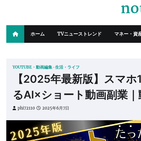
no
Skip
to
content
ホーム
TVニューストレンド
マネー・資
YOUTUBE・動画編集
生活・ライフ
【2025年最新版】スマホ
るAI×ショート動画副業｜
phi72110
2025年6月7日