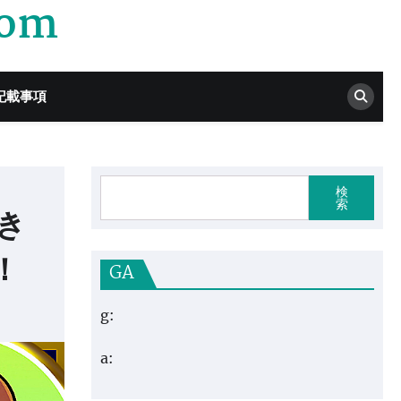
com
記載事項
検
索
き
！
GA
g:
a: