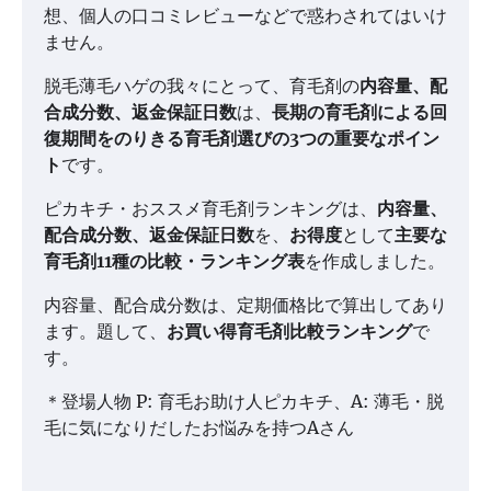
想、個人の口コミレビューなどで惑わされてはいけ
ません。
脱毛薄毛ハゲの我々にとって、育毛剤の
内容量、配
合成分数、返金保証日数
は、
長期の育毛剤による回
復期間をのりきる育毛剤選びの3つの重要なポイン
ト
です。
ピカキチ・おススメ育毛剤ランキング
は、
内容量、
配合成分数、返金保証日数
を、
お得度
として
主要な
育毛剤11種の比較・ランキング表
を作成しました。
内容量、配合成分数は、定期価格比で算出してあり
ます。題して、
お買い得育毛剤比較ランキング
で
す。
＊登場人物 P: 育毛お助け人ピカキチ、A: 薄毛・脱
毛に気になりだしたお悩みを持つAさん