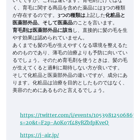
いてですが、これは違います。育毛剤だけではな
く、育毛に関する商品を含めた薬品には3つの種類
が存在するのです。
3つの種類は
上記した
化粧品と
医薬部外品、そして医薬品
のことを言います。
育毛剤は医薬部外品に該当
し、直接的に髪の毛を生
やす効果は認められていません。
あくまでも髪の毛が生えやすくなる環境を整えるた
めのものであり、薄毛の治療よりも予防に向いてい
るでしょう。そのため育毛剤を使うときは、髪の毛
が生えてくると過剰に期待しない方が良いです。
そして化粧品と医薬部外品の違いですが、成分にあ
ります。化粧品は治療を目的としたものではなく、
美容のためにあるものと言えるでしょう。
https://twitter.com/i/events/105398125068635
s=20&t=F2p-A0Ko7f48yRZbfpKveQ
https://j-air.jp/