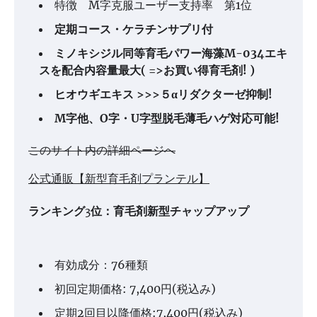
特徴 M字克服ユーザー支持率 第1位
定期コース・ケラチンサプリ付
ミノキシジル同等育毛パワー海藻M-034エキ
スを配合内容量最大( =>お買い得育毛剤! )
ヒオウギエキス >>>５αリダクターゼ抑制!
M字他、O字・U字型脱毛薄毛ハゲ対応可能!
このサイト内の詳細ページへ
公式通販【新型育毛剤プランテル】
ランキング3位：育毛剤新型チャップアップ
有効成分：76種類
初回定期価格: 7,400円(税込み)
定期2回目以降価格:7,400円(税込み)