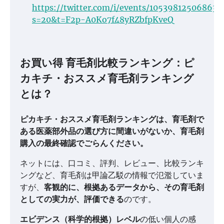
https://twitter.com/i/events/105398125068635
s=20&t=F2p-A0Ko7f48yRZbfpKveQ
お買い得 育毛剤比較ランキング：ピ
カキチ・おススメ育毛剤ランキング
とは？
ピカキチ・おススメ育毛剤ランキングは、
育毛剤で
ある医薬部外品の選び方
に間違いがないか、育毛剤
購入の最終確認でごらんください。
ネットには、口コミ、評判、レビュー、比較ランキ
ングなど、育毛剤は甲論乙駁の情報で氾濫していま
すが、
客観的に、根拠あるデータから、その育毛剤
としての実力が、評価できる
のです。
エビデンス（科学的根拠）レベル
の低い個人の感