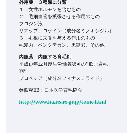
外用薬 ３種類に分類
１．女性ホルモンを含むもの
２．毛細血管を拡張させる作用のもの
フロジン液
リアップ、ロゲイン（成分名ミノキシジル）
３．毛根に栄養を与える作用のもの
毛髪力、ペンタデカン、黒誕彩、その他
内服薬 内服する育毛剤
平成17年12月厚生労働省認可の“飲む育毛
剤”
プロペシア（成分名フィナステライド）
参照WEB：日本医学育毛協会
http://www.haircare.gr.jp/tonic.html