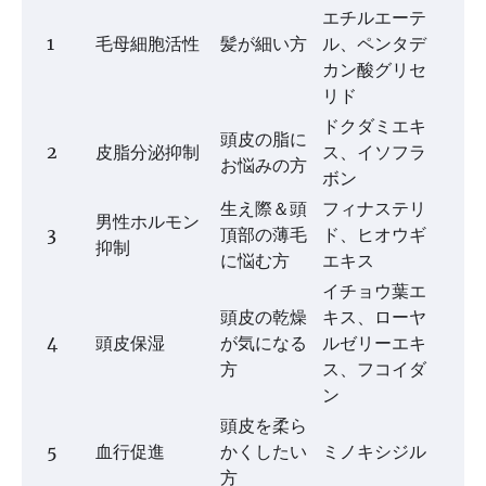
エチルエーテ
1
毛母細胞活性
髪が細い方
ル、ペンタデ
カン酸グリセ
リド
ドクダミエキ
頭皮の脂に
2
皮脂分泌抑制
ス、イソフラ
お悩みの方
ボン
生え際＆頭
フィナステリ
男性ホルモン
3
頂部の薄毛
ド、ヒオウギ
抑制
に悩む方
エキス
イチョウ葉エ
頭皮の乾燥
キス、ローヤ
4
頭皮保湿
が気になる
ルゼリーエキ
方
ス、フコイダ
ン
頭皮を柔ら
5
血行促進
かくしたい
ミノキシジル
方