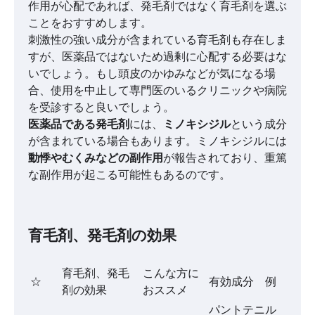
作用が心配であれば、発毛剤ではなく育毛剤を選ぶ
ことをおすすめします。
刺激性の強い成分が含まれている育毛剤も存在しま
すが、医薬品ではないため過剰に心配する必要はな
いでしょう。もし頭皮のかゆみなどが気になる場
合、使用を中止して専門医のいるクリニックや病院
を受診すると良いでしょう。
医薬品である発毛剤
には、
ミノキシジル
という成分
が含まれている場合もあります。ミノキシジルには
動悸やむくみなどの副作用
が報告されており
、重篤
な副作用が起こる可能性もある
のです。
育毛剤、発毛剤の効果
育毛剤、発毛
こんな方に
☆
有効成分 例
剤の効果
おススメ
パントテニル