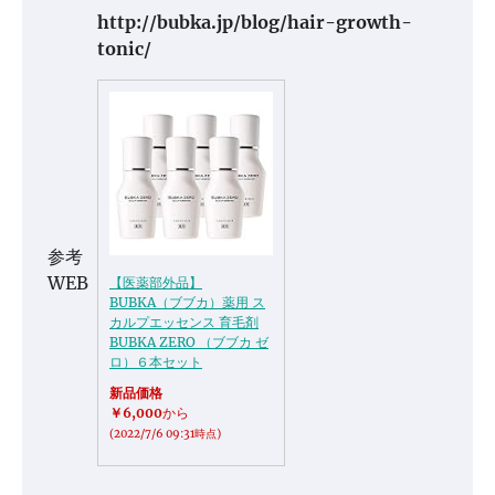
http://bubka.jp/blog/hair-growth-
tonic/
参考
WEB
【医薬部外品】
BUBKA（ブブカ）薬用 ス
カルプエッセンス 育毛剤
BUBKA ZERO （ブブカ ゼ
ロ）６本セット
新品価格
￥6,000
から
(2022/7/6 09:31時点)