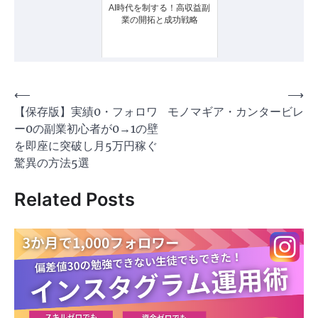
AI時代を制する！高収益副
業の開拓と成功戦略
投
⟵
⟶
【保存版】実績0・フォロワ
モノマギア・カンタービレ
稿
ー0の副業初心者が0→1の壁
ナ
を即座に突破し月5万円稼ぐ
ビ
驚異の方法5選
ゲ
Related Posts
ー
シ
ョ
ン