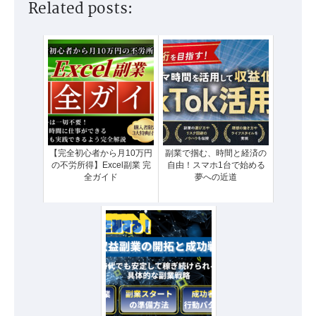
Related posts:
【完全初心者から月10万円
副業で掴む、時間と経済の
の不労所得】Excel副業 完
自由！スマホ1台で始める
全ガイド
夢への近道