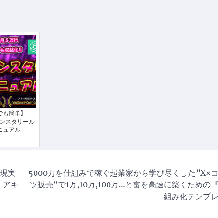
でも簡単】
×インスタリール
ニュアル
も現実
5000万を仕組みで稼ぐ起業家から学び尽くした”X×
！アキ
ツ販売”で1万,10万,100万…と富を高速に築くための
組み化テンプ