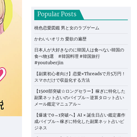
Popular Posts
桃色恋愛図鑑 男と女のラブゲーム
かわいいオリカ 愛欲の遍歴
日本人が大好きなのに韓国人は食べない韓国の
食べ物3選 #韓国料理 #韓国旅行
#youtuberjin
【副業初心者向け】恋愛×Threadsで月5万円！
スマホだけで収益化する方法
【1500部突破☆ロングセラー】稼ぎに特化した
副業ネット占いのバイブル～逆算タロット占い
メール鑑定マニュアル～
【爆速で0→1突破へ】AI × 誕生日占い鑑定書作
成バイブル～稼ぎに特化した副業ネット占いビ
ジネス