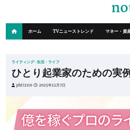
no
Skip
to
content
ホーム
TVニューストレンド
マネー・資
ライティング
生活・ライフ
ひとり起業家のための実
phi72110
2025年12月7日