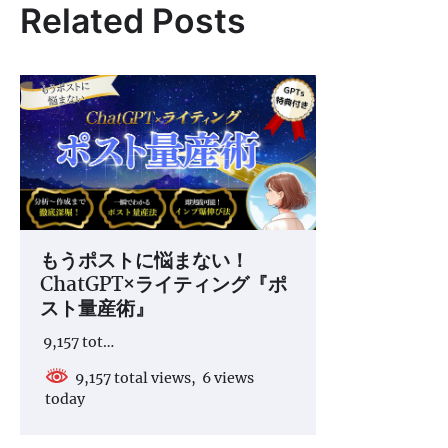
ビ
Related Posts
ゲ
ー
シ
ョ
ン
もうポストに悩まない！
ChatGPT×ライティング『ポ
スト量産術』
9,157 tot…
9,157 total views, 6 views
today