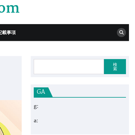
com
記載事項
検
索
GA
g:
a: