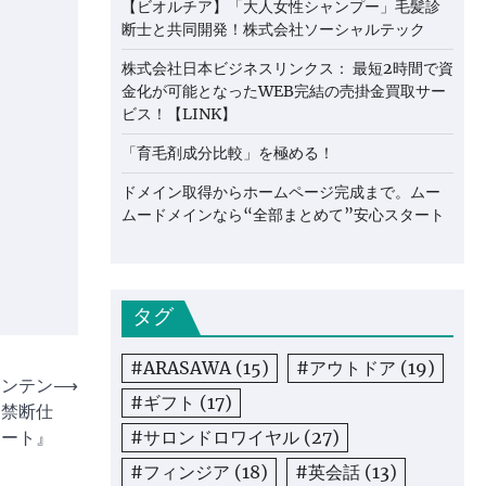
【ビオルチア】「大人女性シャンプー」毛髪診
断士と共同開発！株式会社ソーシャルテック
株式会社日本ビジネスリンクス： 最短2時間で資
金化が可能となったWEB完結の売掛金買取サー
ビス！【LINK】
「育毛剤成分比較」を極める！
ドメイン取得からホームページ完成まで。ムー
ムードメインなら“全部まとめて”安心スタート
タグ
#ARASAWA
(15)
#アウトドア
(19)
コンテン
⟶
#ギフト
(17)
『禁断仕
#サロンドロワイヤル
(27)
レート』
#フィンジア
(18)
#英会話
(13)