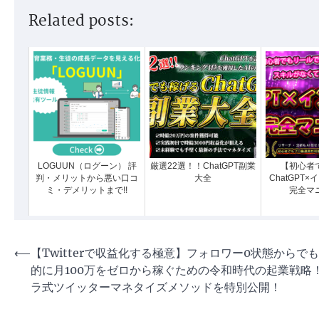
Related posts:
LOGUUN（ログーン） 評
厳選22選！！ChatGPT副業
【初心者
判・メリットから悪い口コ
大全
ChatGPT
ミ・デメリットまで!!
完全マ
投
⟵
【Twitterで収益化する極意】フォロワー0状態からで
的に月100万をゼロから稼ぐための令和時代の起業戦略
稿
ラ式ツイッターマネタイズメソッドを特別公開！
ナ