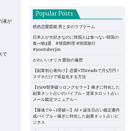
Popular Posts
の液が
桃色恋愛図鑑 男と女のラブゲーム
日本人が大好きなのに韓国人は食べない韓国の
食べ物3選 #韓国料理 #韓国旅行
#youtuberjin
夫で
かわいいオリカ 愛欲の遍歴
【副業初心者向け】恋愛×Threadsで月5万円！
スマホだけで収益化する方法
【1500部突破☆ロングセラー】稼ぎに特化した
副業ネット占いのバイブル～逆算タロット占い
メール鑑定マニュアル～
【爆速で0→1突破へ】AI × 誕生日占い鑑定書作
成バイブル～稼ぎに特化した副業ネット占いビ
ジネス