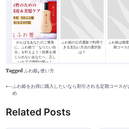
がんばるあなたのご褒美
ふわ姫の公式通販で利用で
ふわ姫は都度
に。ふわ姫で「なりたい自
きる支払い方法の選択肢
期コース
分」を叶えよう！効果を感
は？
じられないあなたへ、正し
いケアで理想の髪へ！
Tagged
ふわ姫
,
使い方
投
⟵
ふわ姫をお得に購入したいなら割引される定期コースが
め
稿
ナ
Related Posts
ビ
ゲ