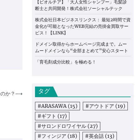
【ビオルチア】「大人女性シャンプー」毛髪診
断士と共同開発！株式会社ソーシャルテック
株式会社日本ビジネスリンクス： 最短2時間で資
金化が可能となったWEB完結の売掛金買取サー
ビス！【LINK】
ドメイン取得からホームページ完成まで。ムー
ムードメインなら“全部まとめて”安心スタート
「育毛剤成分比較」を極める！
タグ
るのか？
⟶
#ARASAWA
(15)
#アウトドア
(19)
#ギフト
(17)
#サロンドロワイヤル
(27)
#フィンジア
(18)
#英会話
(13)