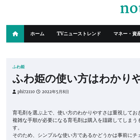
no
Skip
to
content
ホーム
TVニューストレンド
マネー・資
ふわ姫
ふわ姫の使い方はわかり
phi72110
2022年5月8日
育毛剤を選ぶ上で、使い方のわかりやすさは重視してお
複雑な手順が必要になる育毛剤は購入を躊躇してしまう
す。
そのため、シンプルな使い方であるかどうかは事前にチ