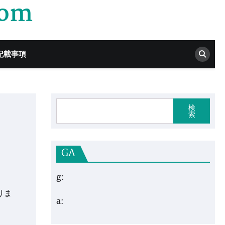
com
記載事項
検
索
GA
g:
りま
a: