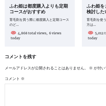
ー
ふわ姫は都度購入よりも定期
ふわ姫を
シ
コースがおすすめ
検討した
ョ
育毛剤を買う際に都度購入と定期コース
育毛剤を使
ン
のど…
方は…
4,868 total views, 6 views
5,012 t
today
today
コメントを残す
メールアドレスが公開されることはありません。
※
が付い
コメント
※