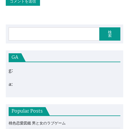
検
索
GA
g:
a:
Popular Posts
桃色恋愛図鑑 男と女のラブゲーム