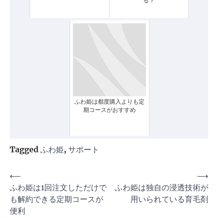
る？
ふわ姫は都度購入よりも定
期コースがおすすめ
Tagged
ふわ姫
,
サポート
投
⟵
⟶
ふわ姫は1回注文しただけで
ふわ姫は独自の浸透技術が
稿
も解約できる定期コースが
用いられている育毛剤
ナ
便利