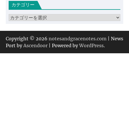
カテゴリー
イ
ブ
カ
テ
ゴ
リ
Copyright © 2026
notesandgracenotes.com
| News
ー
Port by
Ascendoor
| Powered by
WordPress
.