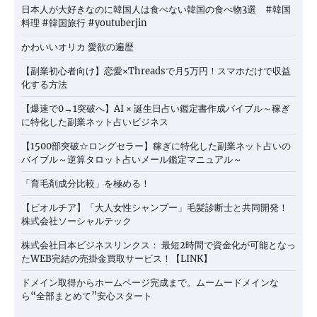
日本人が大好きなのに韓国人は食べない韓国の食べ物3選 #韓国
料理 #韓国旅行 #youtuberjin
かわいいオリカ 愛欲の遍歴
【副業初心者向け】恋愛×Threadsで月5万円！スマホだけで収益
化する方法
【爆速で0→1突破へ】AI × 誕生日占い鑑定書作成バイブル～稼ぎ
に特化した副業ネット占いビジネス
【1500部突破☆ロングセラー】稼ぎに特化した副業ネット占いの
バイブル～逆算タロット占いメール鑑定マニュアル～
「育毛剤成分比較」を極める！
【ビオルチア】「大人女性シャンプー」毛髪診断士と共同開発！
株式会社ソーシャルテック
株式会社日本ビジネスリンクス： 最短2時間で資金化が可能となっ
たWEB完結の売掛金買取サービス！【LINK】
ドメイン取得からホームページ完成まで。ムームードメインな
ら“全部まとめて”安心スタート