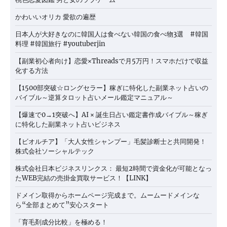
かわいいオリカ 愛欲の遍歴
日本人が大好きなのに韓国人は食べない韓国の食べ物3選 #韓国
料理 #韓国旅行 #youtuberjin
【副業初心者向け】恋愛×Threadsで月5万円！スマホだけで収益
化する方法
【1500部突破☆ロングセラー】稼ぎに特化した副業ネット占いの
バイブル～逆算タロット占いメール鑑定マニュアル～
【爆速で0→1突破へ】AI × 誕生日占い鑑定書作成バイブル～稼ぎ
に特化した副業ネット占いビジネス
【ビオルチア】「大人女性シャンプー」毛髪診断士と共同開発！
株式会社ソーシャルテック
株式会社日本ビジネスリンクス： 最短2時間で資金化が可能となっ
たWEB完結の売掛金買取サービス！【LINK】
ドメイン取得からホームページ完成まで。ムームードメインな
ら“全部まとめて”安心スタート
「育毛剤成分比較」を極める！