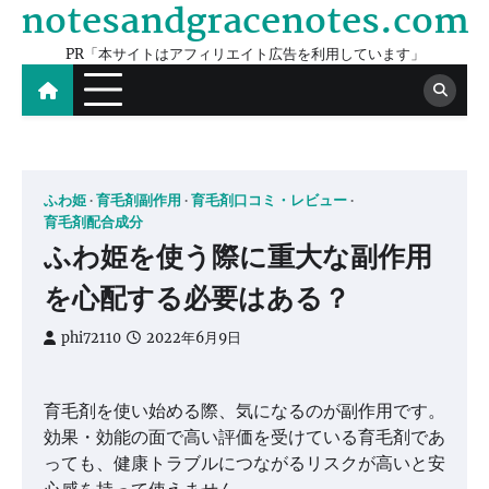
notesandgracenotes.com
Skip
to
PR「本サイトはアフィリエイト広告を利用しています」
content
ふわ姫
育毛剤副作用
育毛剤口コミ・レビュー
育毛剤配合成分
ふわ姫を使う際に重大な副作用
を心配する必要はある？
phi72110
2022年6月9日
育毛剤を使い始める際、気になるのが副作用です。
効果・効能の面で高い評価を受けている育毛剤であ
っても、健康トラブルにつながるリスクが高いと安