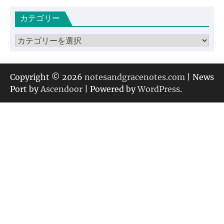
カ
カテゴリー
イ
ブ
カ
テ
ゴ
リ
Copyright © 2026
notesandgracenotes.com
| News
ー
Port by
Ascendoor
| Powered by
WordPress
.