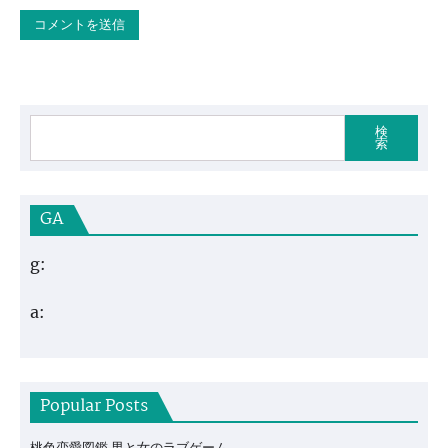
検
索
GA
g:
a:
Popular Posts
桃色恋愛図鑑 男と女のラブゲーム