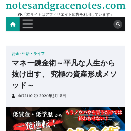
notesandgracenotes.com
Skip
to
PR「本サイトはアフィリエイト広告を利用しています」
content
お金
生活・ライフ
マネー錬金術～平凡な人生から
抜け出す、 究極の資産形成メソ
ッド～
phi72110
2026年3月18日