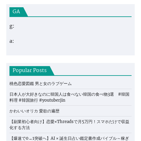
GA
g:
a:
Popular Posts
桃色恋愛図鑑 男と女のラブゲーム
日本人が大好きなのに韓国人は食べない韓国の食べ物3選 #韓国
料理 #韓国旅行 #youtuberjin
かわいいオリカ 愛欲の遍歴
【副業初心者向け】恋愛×Threadsで月5万円！スマホだけで収益
化する方法
【爆速で0→1突破へ】AI × 誕生日占い鑑定書作成バイブル～稼ぎ