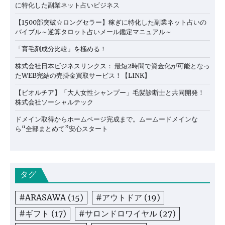
に特化した副業ネット占いビジネス
【1500部突破☆ロングセラー】稼ぎに特化した副業ネット占いの
バイブル～逆算タロット占いメール鑑定マニュアル～
「育毛剤成分比較」を極める！
株式会社日本ビジネスリンクス： 最短2時間で資金化が可能となっ
たWEB完結の売掛金買取サービス！【LINK】
【ビオルチア】「大人女性シャンプー」毛髪診断士と共同開発！
株式会社ソーシャルテック
ドメイン取得からホームページ完成まで。ムームードメインな
ら“全部まとめて”安心スタート
タグ
#ARASAWA
(15)
#アウトドア
(19)
#ギフト
(17)
#サロンドロワイヤル
(27)