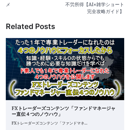
ナ
メ
不労所得【AI×雑学ショート
ビ
完全攻略ガイド】
ゲ
Related Posts
ー
シ
ョ
ン
FXトレーダーズコンテンツ「ファンドマネージャ
ー直伝４つのノウハウ」
FXトレーダーズコンテンツ「ファンドマネ…