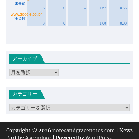
アーカイブ
ア
ー
カ
カテゴリー
イ
ブ
カ
テ
ゴ
リ
Copyright © 2026
notesandgracenotes.com
| News
ー
Port by
Ascendoor
| Powered by
WordPress
.