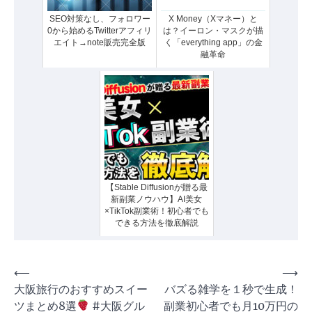
SEO対策なし、フォロワー
X Money（Xマネー）と
0から始めるTwitterアフィリ
は？イーロン・マスクが描
エイト→note販売完全版
く「everything app」の金
融革命
【Stable Diffusionが贈る最
新副業ノウハウ】AI美女
×TikTok副業術！初心者でも
できる方法を徹底解説
投
⟵
⟶
大阪旅行のおすすめスイー
バズる雑学を１秒で生成！
稿
ツまとめ8選
#大阪グル
副業初心者でも月10万円の