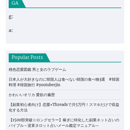
GA
g:
a:
Popular Posts
桃色恋愛図鑑 男と女のラブゲーム
日本人が大好きなのに韓国人は食べない韓国の食べ物3選 #韓国
料理 #韓国旅行 #youtuberjin
かわいいオリカ 愛欲の遍歴
【副業初心者向け】恋愛×Threadsで月5万円！スマホだけで収益
化する方法
【1500部突破☆ロングセラー】稼ぎに特化した副業ネット占いの
バイブル～逆算タロット占いメール鑑定マニュアル～