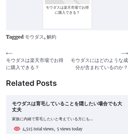
モウダスは楽天市場でお得
に購入できる？
Tagged
モウダス
,
解約
投
⟵
⟶
モウダスは楽天市場でお得
モウダスにはどのような成
稿
に購入できる？
分が含まれているのか？
ナ
ビ
Related Posts
ゲ
ー
モウダスは育毛していることを隠したい場合でも大
シ
丈夫
ョ
家族に内緒で育毛したいと考えている方にも…
ン
4,515 total views, 5 views today