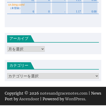
アーカイブ
ア
ー
カ
カテゴリー
イ
ブ
カ
テ
ゴ
リ
Copyright © 2026
notesandgracenotes.com
| News
ー
Port by
Ascendoor
| Powered by
WordPress
.