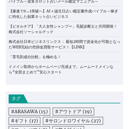
バイブル～逆算タロット占いメール鑑定マニュアル～
【爆速で0→1突破へ】AI × 誕生日占い鑑定書作成バイブル～稼ぎ
に特化した副業ネット占いビジネス
【ビオルチア】「大人女性シャンプー」毛髪診断士と共同開発！
株式会社ソーシャルテック
株式会社日本ビジネスリンクス： 最短2時間で資金化が可能となっ
たWEB完結の売掛金買取サービス！【LINK】
「育毛剤成分比較」を極める！
ドメイン取得からホームページ完成まで。ムームードメインな
ら“全部まとめて”安心スタート
タグ
#ARASAWA
(15)
#アウトドア
(19)
#ギフト
(17)
#サロンドロワイヤル
(27)