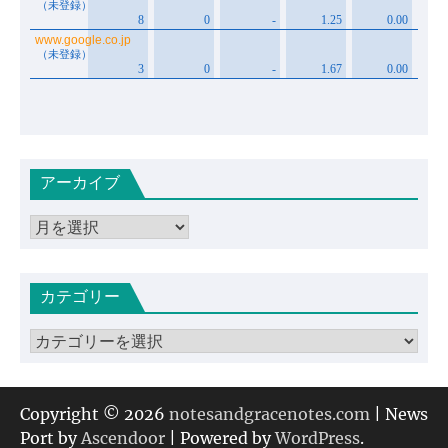
アーカイブ
ア
ー
カ
カテゴリー
イ
ブ
カ
テ
ゴ
リ
Copyright © 2026
notesandgracenotes.com
| News
ー
Port by
Ascendoor
| Powered by
WordPress
.