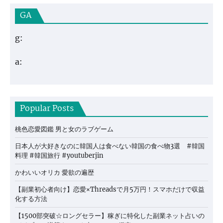
GA
g:
a:
Popular Posts
桃色恋愛図鑑 男と女のラブゲーム
日本人が大好きなのに韓国人は食べない韓国の食べ物3選 #韓国
料理 #韓国旅行 #youtuberjin
かわいいオリカ 愛欲の遍歴
【副業初心者向け】恋愛×Threadsで月5万円！スマホだけで収益
化する方法
【1500部突破☆ロングセラー】稼ぎに特化した副業ネット占いの