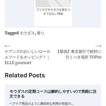
フリマでモウダスを探すべ
きではない理由
Tagged
モウダス
,
香り
投
⟵
⟶
ケアンズのおいしいローカ
【最強】東京旅行で絶対に
稿
ルフードをホッピング！｜
行くべき場所 TOP10
ナ
ELLE gourmet
ビ
Related Posts
ゲ
ー
シ
モウダスの定期コースは解約しやすいので気軽に注
文できる
ョ
ン
ヘアケア商品のように継続的な利用が前提の…