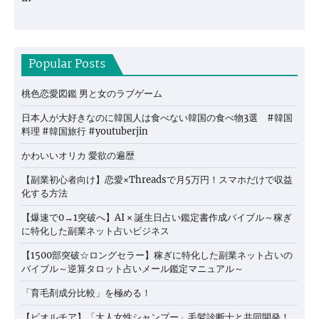
Popular Posts
桃色恋愛図鑑 男と女のラブゲーム
日本人が大好きなのに韓国人は食べない韓国の食べ物3選 #韓国
料理 #韓国旅行 #youtuberjin
かわいいオリカ 愛欲の遍歴
【副業初心者向け】恋愛×Threadsで月5万円！スマホだけで収益
化する方法
【爆速で0→1突破へ】AI × 誕生日占い鑑定書作成バイブル～稼ぎ
に特化した副業ネット占いビジネス
【1500部突破☆ロングセラー】稼ぎに特化した副業ネット占いの
バイブル～逆算タロット占いメール鑑定マニュアル～
「育毛剤成分比較」を極める！
【ビオルチア】「大人女性シャンプー」毛髪診断士と共同開発！