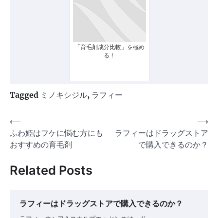
「育毛剤成分比較」を極め
る！
Tagged
ミノキシジル
,
ラフィー
投
⟵
⟶
ふわ姫はフケに悩む方にも
ラフィーはドラッグストア
稿
おすすめの育毛剤
で購入できるのか？
ナ
ビ
Related Posts
ゲ
ー
ラフィーはドラッグストアで購入できるのか？
シ