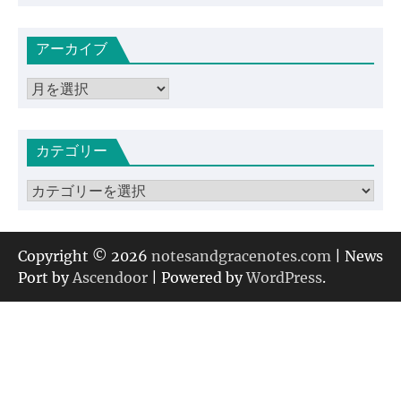
アーカイブ
ア
ー
カ
カテゴリー
イ
ブ
カ
テ
ゴ
リ
Copyright © 2026
notesandgracenotes.com
| News
ー
Port by
Ascendoor
| Powered by
WordPress
.