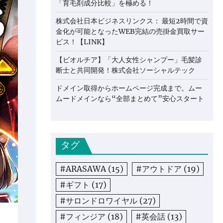
「育毛剤成分比較」を極める！
株式会社日本ビジネスリンクス： 最短2時間で資
金化が可能となったWEB完結の売掛金買取サー
ビス！【LINK】
【ビオルチア】「大人女性シャンプー」毛髪診
断士と共同開発！株式会社ソーシャルテック
ドメイン取得からホームページ完成まで。ムー
ムードメインなら“全部まとめて”安心スタート
タグ
#ARASAWA
(15)
#アウトドア
(19)
#ギフト
(17)
#サロンドロワイヤル
(27)
#フィンジア
(18)
#英会話
(13)