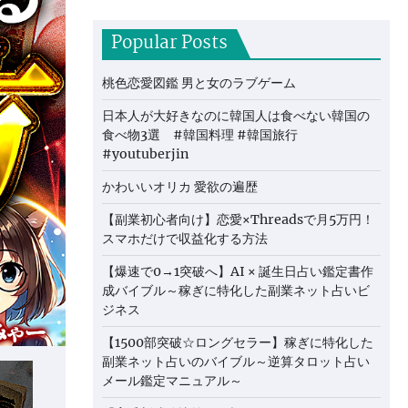
Popular Posts
桃色恋愛図鑑 男と女のラブゲーム
日本人が大好きなのに韓国人は食べない韓国の
食べ物3選 #韓国料理 #韓国旅行
#youtuberjin
かわいいオリカ 愛欲の遍歴
【副業初心者向け】恋愛×Threadsで月5万円！
スマホだけで収益化する方法
【爆速で0→1突破へ】AI × 誕生日占い鑑定書作
成バイブル～稼ぎに特化した副業ネット占いビ
ジネス
【1500部突破☆ロングセラー】稼ぎに特化した
副業ネット占いのバイブル～逆算タロット占い
メール鑑定マニュアル～