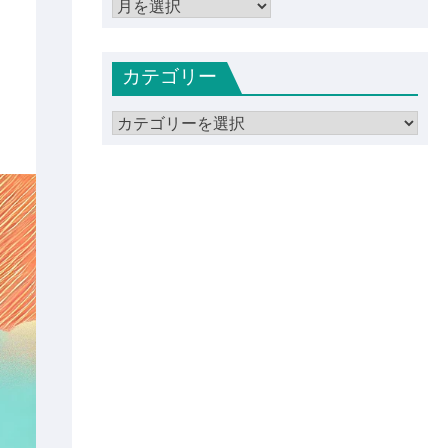
ア
ー
カ
カテゴリー
イ
ブ
カ
テ
ゴ
リ
ー