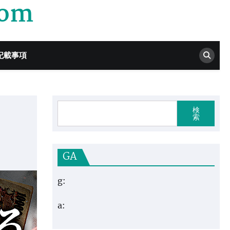
com
記載事項
検
索
GA
g:
a: