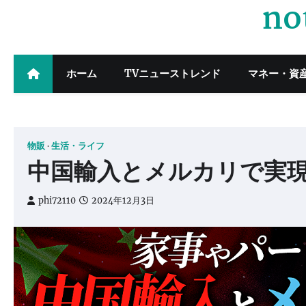
no
Skip
to
content
ホーム
TVニューストレンド
マネー・資
物販
生活・ライフ
中国輸入とメルカリで実
phi72110
2024年12月3日