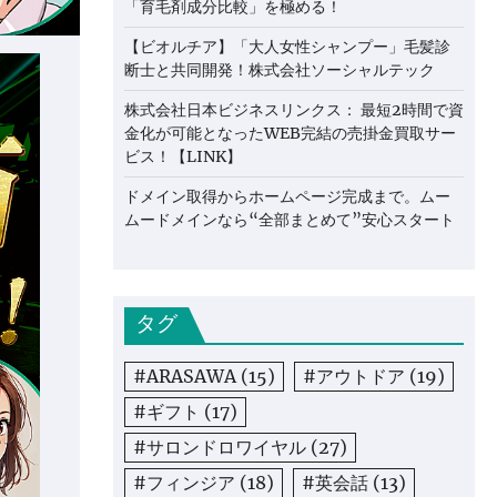
「育毛剤成分比較」を極める！
【ビオルチア】「大人女性シャンプー」毛髪診
断士と共同開発！株式会社ソーシャルテック
株式会社日本ビジネスリンクス： 最短2時間で資
金化が可能となったWEB完結の売掛金買取サー
ビス！【LINK】
ドメイン取得からホームページ完成まで。ムー
ムードメインなら“全部まとめて”安心スタート
タグ
#ARASAWA
(15)
#アウトドア
(19)
#ギフト
(17)
#サロンドロワイヤル
(27)
#フィンジア
(18)
#英会話
(13)