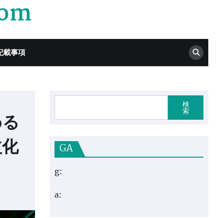
com
記載事項
検
索
める
益化
GA
g:
a: