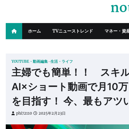
no
Skip
to
content
ホーム
TVニューストレンド
マネー・資
YOUTUBE・動画編集
生活・ライフ
主婦でも簡単！！ スキ
AI×ショート動画で月10
を目指す！ 今、最もアツい
phi72110
2025年2月23日