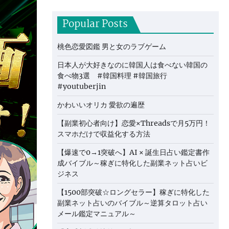
Popular Posts
桃色恋愛図鑑 男と女のラブゲーム
日本人が大好きなのに韓国人は食べない韓国の
食べ物3選 #韓国料理 #韓国旅行
#youtuberjin
かわいいオリカ 愛欲の遍歴
【副業初心者向け】恋愛×Threadsで月5万円！
スマホだけで収益化する方法
【爆速で0→1突破へ】AI × 誕生日占い鑑定書作
成バイブル～稼ぎに特化した副業ネット占いビ
ジネス
【1500部突破☆ロングセラー】稼ぎに特化した
副業ネット占いのバイブル～逆算タロット占い
メール鑑定マニュアル～