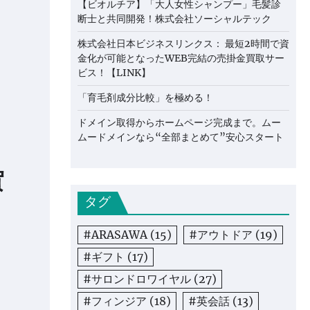
【ビオルチア】「大人女性シャンプー」毛髪診
断士と共同開発！株式会社ソーシャルテック
株式会社日本ビジネスリンクス： 最短2時間で資
金化が可能となったWEB完結の売掛金買取サー
ビス！【LINK】
「育毛剤成分比較」を極める！
ドメイン取得からホームページ完成まで。ムー
ムードメインなら“全部まとめて”安心スタート
賀
タグ
#ARASAWA
(15)
#アウトドア
(19)
#ギフト
(17)
#サロンドロワイヤル
(27)
）
。
#フィンジア
(18)
#英会話
(13)