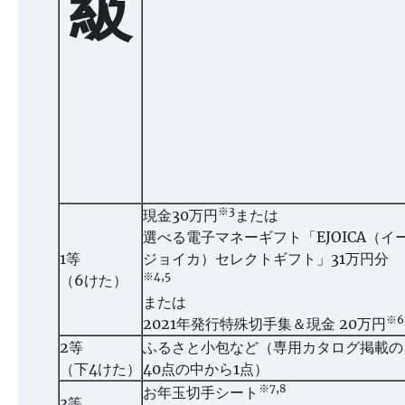
級
※3
現金30万円
または
選べる電子マネーギフト「EJOICA（イ
1等
ジョイカ）セレクトギフト」31万円分
※4,5
（6けた）
または
※6
2021年発行特殊切手集＆現金 20万円
2等
ふるさと小包など（専用カタログ掲載の
（下4けた）
40点の中から1点）
※7,8
お年玉切手シート
3等