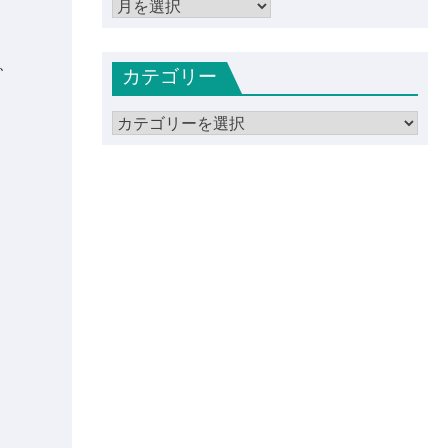
ア
ー
カ
、
カテゴリー
イ
ブ
カ
テ
ゴ
リ
ー