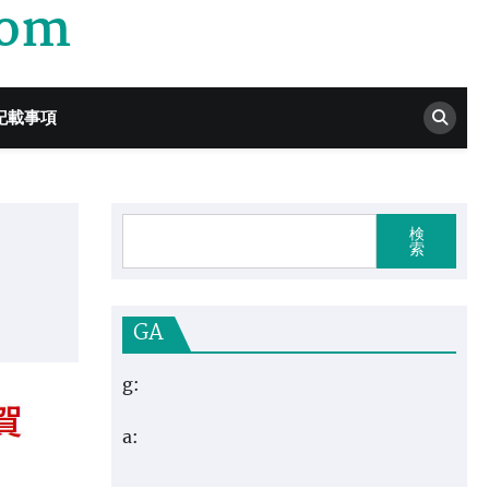
com
記載事項
検
索
GA
g:
a: