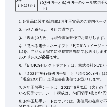
（63円切手と84円切手のシール式切手
（下2けた）
ート）
各賞品に関する詳細はお年玉賞品のご案内ページ
当せん番号は、各組共通です。
「現金30万円」は現金書留郵便でお送りします
「選べる電子マネーギフト『EJOICA（イージ
IDを、当せん者宛てに簡易書留郵便でお送りしま
ルアドレスが必要です。
「EJOICAセレクトギフト」は、株式会社NT
「2021年発行特殊切手集」と「現金20万円」は
「現金20万円」は現金書留郵便でお送りします。
お年玉切手シートは、2021年8月31日（火）の
いる切手です。シート構成は、63円切手1枚と84円
お年玉切手シートについては、郵便局の在庫が
通切手をお渡しします。