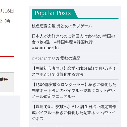
Popular Posts
桃色恋愛図鑑 男と女のラブゲーム
日本人が大好きなのに韓国人は食べない韓国の
食べ物3選 #韓国料理 #韓国旅行
#youtuberjin
かわいいオリカ 愛欲の遍歴
【副業初心者向け】恋愛×Threadsで月5万円！
スマホだけで収益化する方法
【1500部突破☆ロングセラー】稼ぎに特化した
副業ネット占いのバイブル～逆算タロット占い
メール鑑定マニュアル～
【爆速で0→1突破へ】AI × 誕生日占い鑑定書作
成バイブル～稼ぎに特化した副業ネット占いビ
ジネス