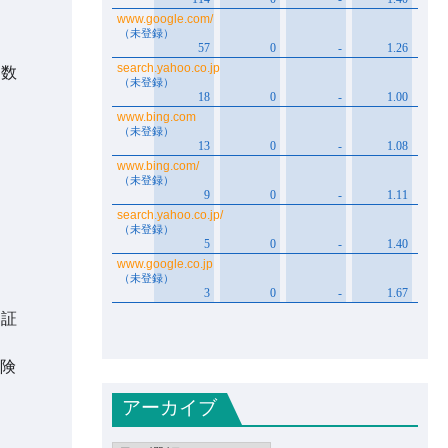
た数
る証
険
アーカイブ