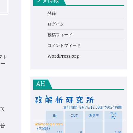
メタ情報
登録
ログイン
投稿フィード
コメントフィード
WordPress.org
フト
メー
AH
、
して
の普