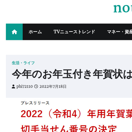
no
Skip
to
content
ホーム
TVニューストレンド
マネー・資
生活・ライフ
今年のお年玉付き年賀状は
phi72110
2022年7月18日