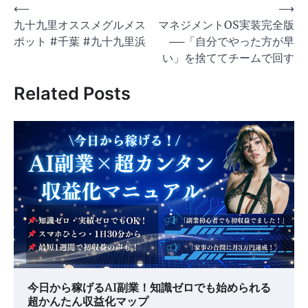
投
⟵
⟶
九十九里オススメグルメス
マネジメントOS実装完全版
稿
ポット #千葉 #九十九里浜
──「自分でやった方が早
ナ
い」を捨ててチームで回す
ビ
Related Posts
ゲ
ー
シ
ョ
ン
今日から稼げるAI副業！知識ゼロでも始められる
超かんたん収益化マップ