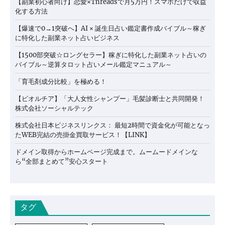
【副業初心者向け】恋愛×Threadsで月5万円！スマホだけで収益
化する方法
【爆速で0→1突破へ】AI × 誕生日占い鑑定書作成バイブル～稼ぎ
に特化した副業ネット占いビジネス
【1500部突破☆ロングセラー】稼ぎに特化した副業ネット占いの
バイブル～逆算タロット占いメール鑑定マニュアル～
「育毛剤成分比較」を極める！
【ビオルチア】「大人女性シャンプー」毛髪診断士と共同開発！
株式会社ソーシャルテック
株式会社日本ビジネスリンクス： 最短2時間で資金化が可能となっ
たWEB完結の売掛金買取サービス！【LINK】
ドメイン取得からホームページ完成まで。ムームードメインな
ら“全部まとめて”安心スタート
タグ