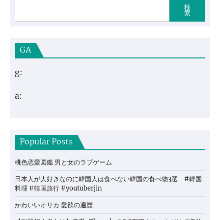
検
索
GA
g:
a:
Popular Posts
桃色恋愛図鑑 男と女のラブゲーム
日本人が大好きなのに韓国人は食べない韓国の食べ物3選 #韓国
料理 #韓国旅行 #youtuberjin
かわいいオリカ 愛欲の遍歴