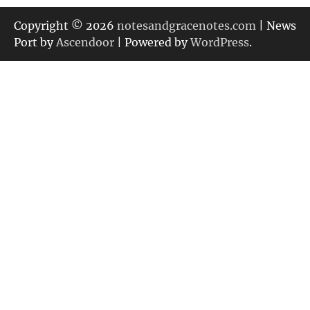
ゴ
リ
Copyright © 2026
notesandgracenotes.com
| News
ー
Port by
Ascendoor
| Powered by
WordPress
.