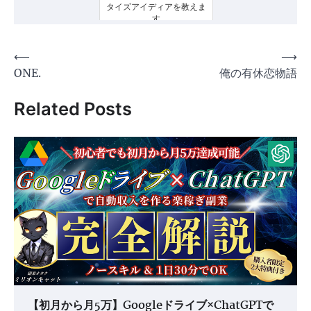
タイズアイディアを教えま
す
投
⟵
⟶
ONE.
俺の有休恋物語
稿
ナ
Related Posts
ビ
ゲ
ー
シ
ョ
ン
【初月から月5万】Googleドライブ×ChatGPTで