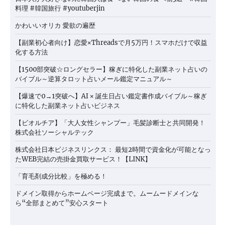
料理 #韓国旅行 #youtuberjin
かわいいオリカ 愛欲の遍歴
【副業初心者向け】恋愛×Threadsで月5万円！スマホだけで収益
化する方法
【1500部突破☆ロングセラー】稼ぎに特化した副業ネット占いの
バイブル～逆算タロット占いメール鑑定マニュアル～
【爆速で0→1突破へ】AI × 誕生日占い鑑定書作成バイブル～稼ぎ
に特化した副業ネット占いビジネス
【ビオルチア】「大人女性シャンプー」毛髪診断士と共同開発！
株式会社ソーシャルテック
株式会社日本ビジネスリンクス： 最短2時間で資金化が可能となっ
たWEB完結の売掛金買取サービス！【LINK】
「育毛剤成分比較」を極める！
ドメイン取得からホームページ完成まで。ムームードメインな
ら“全部まとめて”安心スタート