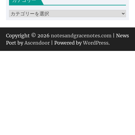
カテゴリー
イ
ブ
カ
テ
ゴ
リ
Copyright © 2026
notesandgracenotes.com
| News
ー
Port by
Ascendoor
| Powered by
WordPress
.