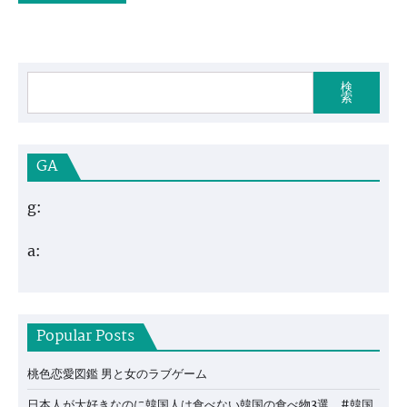
検
索
GA
g:
a:
Popular Posts
桃色恋愛図鑑 男と女のラブゲーム
日本人が大好きなのに韓国人は食べない韓国の食べ物3選 #韓国