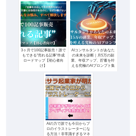
3ヶ月で100記事販売！誰で
AIコンサルタントがあなた
もできる"売れる記事"作成
の未来を診断｜月5万の副
ロードマップ【初心者向
業、年収アップ、貯蓄を叶
け】
える究極のAIプロンプト集
AIの力で誰でも今日からプ
ロのイラストレーターにな
る方法！非常識すぎるマネ