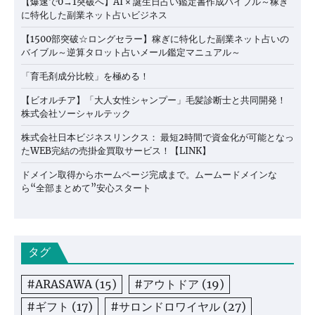
【爆速で0→1突破へ】AI × 誕生日占い鑑定書作成バイブル～稼ぎ
に特化した副業ネット占いビジネス
【1500部突破☆ロングセラー】稼ぎに特化した副業ネット占いの
バイブル～逆算タロット占いメール鑑定マニュアル～
「育毛剤成分比較」を極める！
【ビオルチア】「大人女性シャンプー」毛髪診断士と共同開発！
株式会社ソーシャルテック
株式会社日本ビジネスリンクス： 最短2時間で資金化が可能となっ
たWEB完結の売掛金買取サービス！【LINK】
ドメイン取得からホームページ完成まで。ムームードメインな
ら“全部まとめて”安心スタート
タグ
#ARASAWA
(15)
#アウトドア
(19)
#ギフト
(17)
#サロンドロワイヤル
(27)