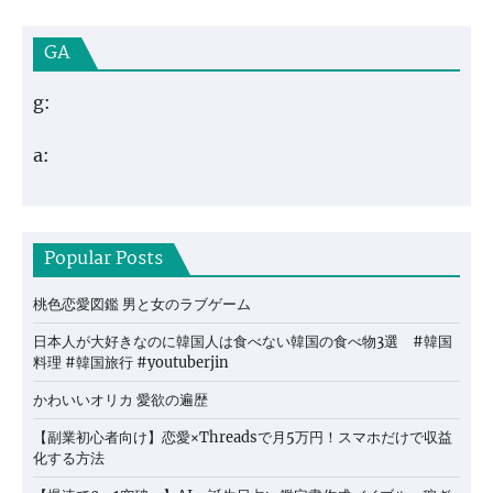
GA
g:
a:
Popular Posts
桃色恋愛図鑑 男と女のラブゲーム
日本人が大好きなのに韓国人は食べない韓国の食べ物3選 #韓国
料理 #韓国旅行 #youtuberjin
かわいいオリカ 愛欲の遍歴
【副業初心者向け】恋愛×Threadsで月5万円！スマホだけで収益
化する方法