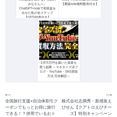
みなさんへ。
【裏版note無料配布付き】
ChatGPT×noteで初収益を
出せた私の全ステップ
【GPTs特典付き】
3,975万円を築いた資産を
買う副業 ～マネタイズ済ブ
ログ・YouTube・SNS買収
方法 完全解説～
投
⟵
⟶
全国旅行支援×自治体割引ク
株式会社志満秀・新感覚え
稿
ーポンでもっとお得に旅行
びせん【クアトロえびチー
ナ
できる！？併用でいるおト
ズ】特別キャンペーン