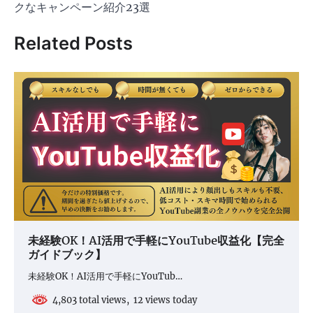
ビ
クなキャンペーン紹介23選
ゲ
Related Posts
ー
シ
ョ
ン
未経験OK！AI活用で手軽にYouTube収益化【完全
ガイドブック】
未経験OK！AI活用で手軽にYouTub…
4,803 total views, 12 views today