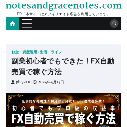
notesandgracenotes.com
Skip
to
PR「本サイトはアフィリエイト広告を利用しています」
content
お金・資産運用
生活・ライフ
副業初心者でもできた！FX自動
売買で稼ぐ方法
phi72110
2024年4月13日