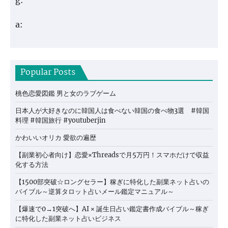
a:
Popular Posts
桃色恋愛図鑑 男と女のラブゲーム
日本人が大好きなのに韓国人は食べない韓国の食べ物3選 #韓国
料理 #韓国旅行 #youtuberjin
かわいいオリカ 愛欲の遍歴
【副業初心者向け】恋愛×Threadsで月5万円！スマホだけで収益
化する方法
【1500部突破☆ロングセラー】稼ぎに特化した副業ネット占いの
バイブル～逆算タロット占いメール鑑定マニュアル～
【爆速で0→1突破へ】AI × 誕生日占い鑑定書作成バイブル～稼ぎ
に特化した副業ネット占いビジネス