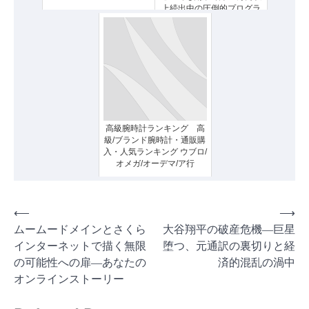
上続出中の圧倒的プログラ
ム
高級腕時計ランキング 高
級/ブランド腕時計・通販購
入・人気ランキング ウブロ/
オメガ/オーデマ/ア行
投
⟵
⟶
ムームードメインとさくら
大谷翔平の破産危機―巨星
稿
インターネットで描く無限
堕つ、元通訳の裏切りと経
ナ
の可能性への扉―あなたの
済的混乱の渦中
ビ
オンラインストーリー
ゲ