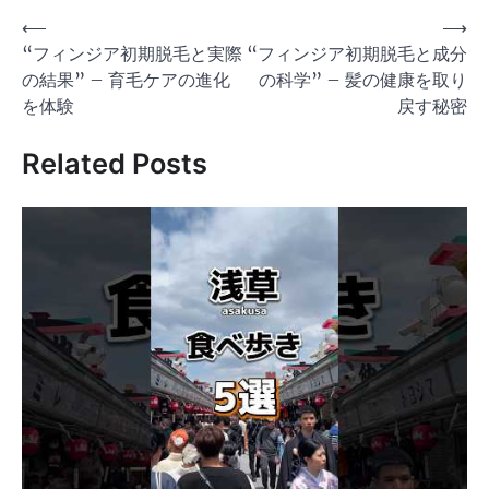
投
⟵
⟶
“フィンジア初期脱毛と実際
“フィンジア初期脱毛と成分
稿
の結果” – 育毛ケアの進化
の科学” – 髪の健康を取り
ナ
を体験
戻す秘密
ビ
Related Posts
ゲ
ー
シ
ョ
ン