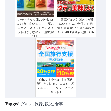
バディナッツ(BuddyNuts)
【青森グルメ】ほたてが美
の評判、良い 口コミ、悪い
味い！ りんご餃子にも納
口コミ、メリットとデメリ
得！ 青森駅 イチオシ看板グ
ットはどうなの？ 【徹底解
ルメ548 #飲食店応援 1416
説】
Yahoo!トラベル 【徹底解
説】 評判、良い 口コミ、悪
い口コミ、メリットとデメ
リット!!
Tagged
グルメ
,
旅行
,
観光
,
食事