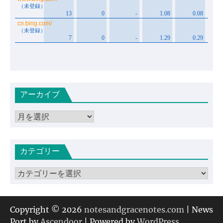
アーカイブ
ア
ー
カ
カテゴリー
イ
ブ
カ
テ
ゴ
リ
Copyright © 2026
notesandgracenotes.com
| News
ー
Port by
Ascendoor
| Powered by
WordPress
.