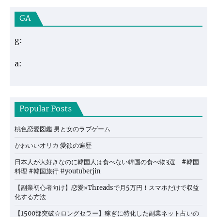
GA
g:
a:
Popular Posts
桃色恋愛図鑑 男と女のラブゲーム
かわいいオリカ 愛欲の遍歴
日本人が大好きなのに韓国人は食べない韓国の食べ物3選 #韓国
料理 #韓国旅行 #youtuberjin
【副業初心者向け】恋愛×Threadsで月5万円！スマホだけで収益
化する方法
【1500部突破☆ロングセラー】稼ぎに特化した副業ネット占いの