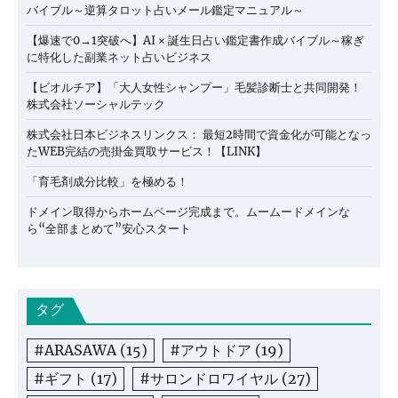
バイブル～逆算タロット占いメール鑑定マニュアル～
【爆速で0→1突破へ】AI × 誕生日占い鑑定書作成バイブル～稼ぎ
に特化した副業ネット占いビジネス
【ビオルチア】「大人女性シャンプー」毛髪診断士と共同開発！
株式会社ソーシャルテック
株式会社日本ビジネスリンクス： 最短2時間で資金化が可能となっ
たWEB完結の売掛金買取サービス！【LINK】
「育毛剤成分比較」を極める！
ドメイン取得からホームページ完成まで。ムームードメインな
ら“全部まとめて”安心スタート
タグ
#ARASAWA
(15)
#アウトドア
(19)
#ギフト
(17)
#サロンドロワイヤル
(27)