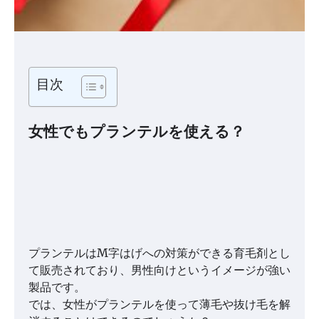
目次
女性でもプランテルを使える？
プランテルはM字はげへの対策ができる育毛剤とし
て販売されており、男性向けというイメージが強い
製品です。
では、女性がプランテルを使って薄毛や抜け毛を解