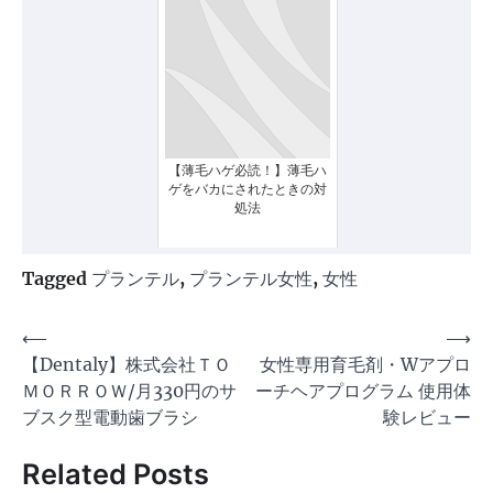
【薄毛ハゲ必読！】薄毛ハ
ゲをバカにされたときの対
処法
Tagged
プランテル
,
プランテル女性
,
女性
投
⟵
⟶
【Dentaly】株式会社ＴＯ
女性専用育毛剤・Wアプロ
稿
ＭＯＲＲＯＷ/月330円のサ
ーチヘアプログラム 使用体
ナ
ブスク型電動歯ブラシ
験レビュー
ビ
Related Posts
ゲ