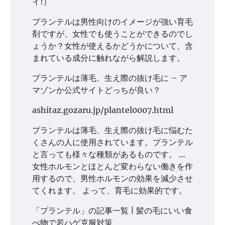
イ!）
プランテルは男性向けのイメージが強い育毛
剤ですが、女性でも使うことができるのでし
ょうか？女性が使えるかどうかについて、含
まれている成分に触れながら解説します。
プランテルは薄毛、生え際の抜け毛に – ア
マゾンか公式サイトどっちが良い？
ashitaz.gozaru.jp/plantel0007.html
プランテルは薄毛、生え際の抜け毛に悩むた
くさんの人に使用されています。プランテル
と言っても様々な種類があるものです。 …
女性ホルモンとほとんど変わらない働きを作
用するので、男性ホルモンの効果を減少させ
てくれます。 よって、育毛に効果的です。
「プランテル」の記事一覧 | 髪の毛にいい食
べ物で若ハゲ克服対策