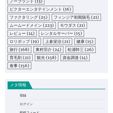
ノーブランド
(13)
ビクターエンタテインメント
(16)
ファクタリング
(25)
フィンジア初期脱毛
(21)
ムームードメイン
(223)
モウダス
(21)
レビュー
(14)
レンタルサーバー
(15)
ロリポップ
(19)
上倉栄治
(21)
健康
(15)
旅行
(168)
東村宗介
(24)
松浦幹三
(26)
育毛剤
(21)
観光
(158)
資金調達
(14)
食事
(156)
メタ情報
登録
ログイン
投稿フィード