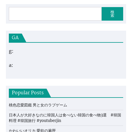
検
索
GA
g:
a:
Popular Posts
桃色恋愛図鑑 男と女のラブゲーム
日本人が大好きなのに韓国人は食べない韓国の食べ物3選 #韓国
料理 #韓国旅行 #youtuberjin
かわいいオリカ 愛欲の遍歴