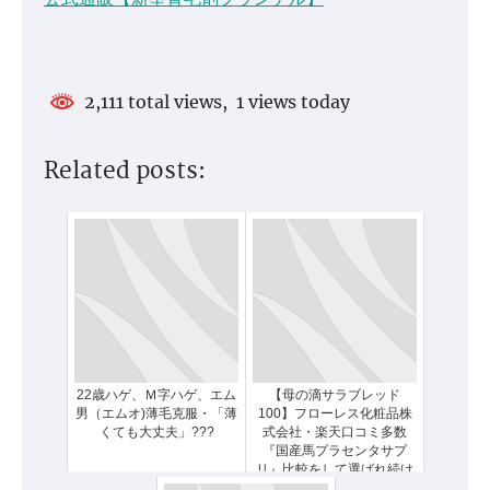
2,111 total views, 1 views today
Related posts:
22歳ハゲ、Ｍ字ハゲ、エム
【母の滴サラブレッド
男（エムオ)薄毛克服・「薄
100】フローレス化粧品株
くても大丈夫」???
式会社・楽天口コミ多数
『国産馬プラセンタサプ
リ』比較をして選ばれ続け
る