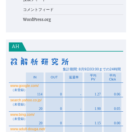
コメントフィード
WordPress.org
AH