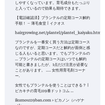
しやすくなっています。育毛成分もたっぷり
と入っているので効果も期待できます。
【電話確認済】プランテルの定期コース解約
手順！ – 薄毛食堂 | イクオス
hairgrowing.net/plantel/plantel_kaiyaku.html
プランテルを一番安く買う方法は定期コース
なのですが、定期コースだと解約が面倒と感
じる人もいると思います。でもプランテルの
… プランテルの定期コースはいつでも解約
可能と書きましたが、1点だけ注意が必要な
ことがあります。 ….. 女性用育毛剤コーナ
ー.
女性でもプランテルを使うことはできる？ |
ピカキチの育毛119番ドットコム …
ikumou119ban.com › ピカノン（ハゲナ