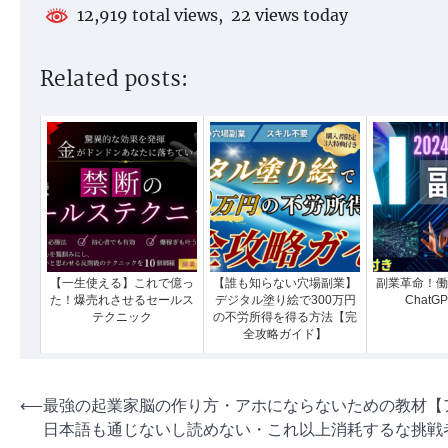
12,919 total views, 22 views today
Related posts:
【一生使える】これで億っ
【誰も知らない穴場副業】
副業革命！働
た！爆売れさせるセールス
デジタル塗り絵で300万円
ChatG
テクニック
の不労所得を得る方法【完
全攻略ガイド】
投
⟵
最強の起業家脳の作り方・アホにならないための教材【
日本語も通じないし読めない・これ以上消耗するな挑戦
稿