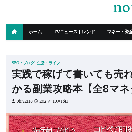
no
Skip
to
content
ホーム
TVニューストレンド
マネー・資
SEO・ブログ
生活・ライフ
実践で稼げて書いても売
かる副業攻略本【全8マネタ
phi72110
2025年10月16日