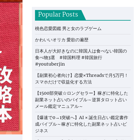
Popular Posts
桃色恋愛図鑑 男と女のラブゲーム
かわいいオリカ 愛欲の遍歴
日本人が大好きなのに韓国人は食べない韓国の
食べ物3選 #韓国料理 #韓国旅行
#youtuberjin
【副業初心者向け】恋愛×Threadsで月5万円！
スマホだけで収益化する方法
【1500部突破☆ロングセラー】稼ぎに特化した
副業ネット占いのバイブル～逆算タロット占い
メール鑑定マニュアル～
【爆速で0→1突破へ】AI × 誕生日占い鑑定書作
成バイブル～稼ぎに特化した副業ネット占いビ
ジネス