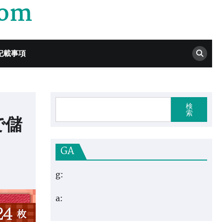
com
記載事項
検
索
で儲
GA
g:
a: