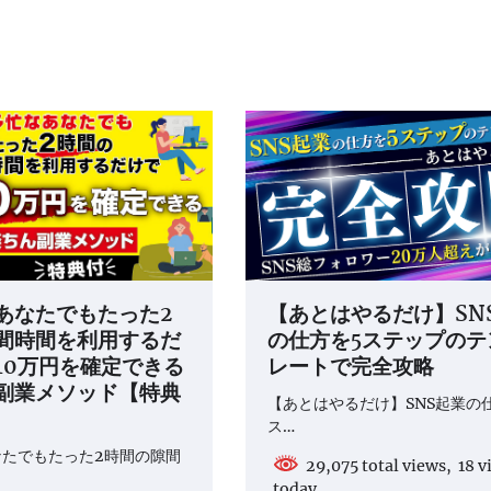
あなたでもたった2
【あとはやるだけ】SN
間時間を利用するだ
の仕方を5ステップのテ
10万円を確定できる
レートで完全攻略
副業メソッド【特典
【あとはやるだけ】SNS起業の
ス…
なたでもたった2時間の隙間
29,075 total views, 18 v
today