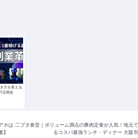
き方を変える
PT活用術
アホは
二ブタ食堂｜ボリューム満点の豚肉定食が人気！地元
者】
るコスパ最強ランチ・ディナー 大阪