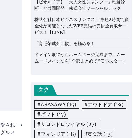
【ビオルチア】「大人女性シャンプー」毛髪診
断士と共同開発！株式会社ソーシャルテック
株式会社日本ビジネスリンクス： 最短2時間で資
金化が可能となったWEB完結の売掛金買取サー
ビス！【LINK】
「育毛剤成分比較」を極める！
ドメイン取得からホームページ完成まで。ムー
ムードメインなら“全部まとめて”安心スタート
タグ
#ARASAWA
(15)
#アウトドア
(19)
#ギフト
(17)
#サロンドロワイヤル
(27)
で愛され
⟶
市グルメ
#フィンジア
(18)
#英会話
(13)