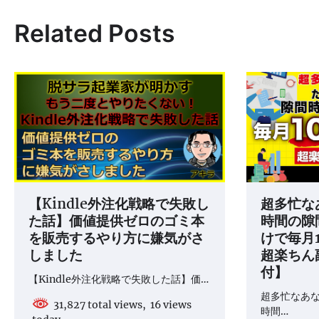
ナ
Related Posts
ビ
ゲ
ー
シ
ョ
ン
【Kindle外注化戦略で失敗し
超多忙な
た話】価値提供ゼロのゴミ本
時間の隙
を販売するやり方に嫌気がさ
けで毎月
しました
超楽ちん
付】
【Kindle外注化戦略で失敗した話】価…
超多忙なあ
31,827 total views, 16 views
時間…