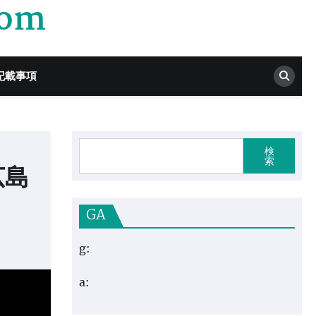
com
記載事項
検
索
広島
GA
g:
a: