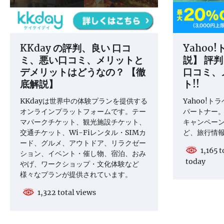
KKday の評判、良い 口コ
Yahoo
ミ、悪い口コミ、メリットと
説】 評
デメリットはどうなの？ 【徹
口コミ、
底解説】
ト!!
KKdayは世界中の体験プランを提供する
Yahoo!ト
オンラインプラットフォームです。テー
パートナー
マパークチケット、観光施設チケット、
キャンペー
交通チケット、Wi-Fiレンタル・SIMカ
ど、旅行情
ード、グルメ、アウトドア、リラクゼー
1,165 t
ション、イベント・催し物、宿泊、おみ
today
やげ、ワークショップ・文化体験など
様々なプランが提供されています。
1,322 total views