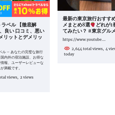
最新の東京旅行おすす
メまとめ8選
どれが1
!トラベル 【徹底解
てみたい？ #東京グル
判、良い 口コミ、悪い
メリットとデメリッ
https://www.youtube.…
2,644 total views, 4 vi
ラベル – あなたの完璧な旅行
today
。国内外の宿泊施設、お得な
ン情報、ユーザーレビューな
報が満載です。
otal views, 2 views