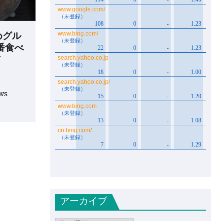
めグル
番食べ
メ
ews
アーカイブ