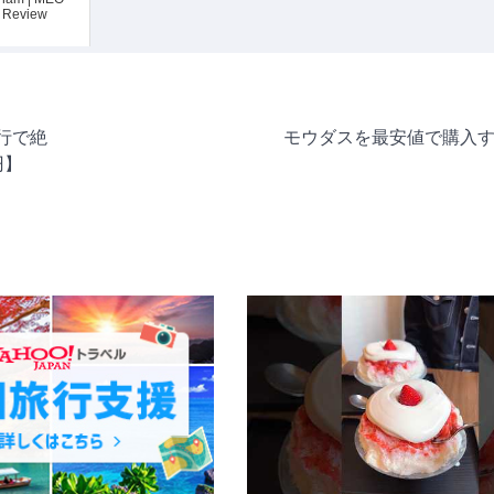
 Review
行で絶
モウダスを最安値で購入
円】