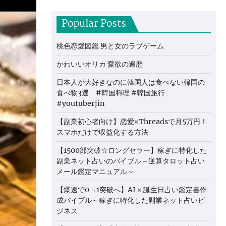
Popular Posts
桃色恋愛図鑑 男と女のラブゲーム
かわいいオリカ 愛欲の遍歴
日本人が大好きなのに韓国人は食べない韓国の
食べ物3選 #韓国料理 #韓国旅行
#youtuberjin
【副業初心者向け】恋愛×Threadsで月5万円！
スマホだけで収益化する方法
【1500部突破☆ロングセラー】稼ぎに特化した
副業ネット占いのバイブル～逆算タロット占い
メール鑑定マニュアル～
【爆速で0→1突破へ】AI × 誕生日占い鑑定書作
成バイブル～稼ぎに特化した副業ネット占いビ
ジネス