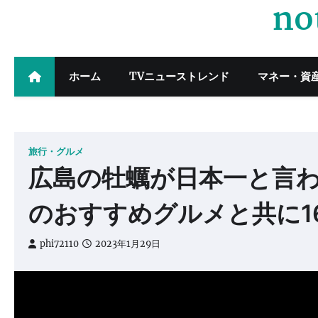
no
Skip
to
content
ホーム
TVニューストレンド
マネー・資
旅行・グルメ
広島の牡蠣が日本一と言
のおすすめグルメと共に1
phi72110
2023年1月29日