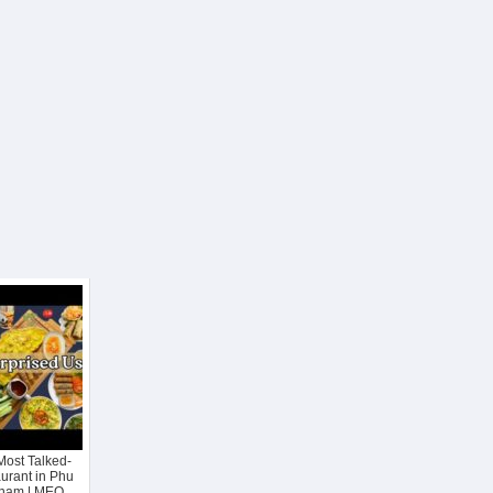
Most Talked-
urant in Phu
tnam | MEO