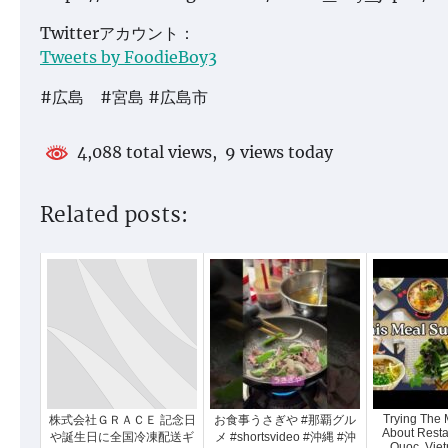
Twitterアカウント：
Tweets by FoodieBoy3
#広島 #宮島 #広島市
4,088 total views, 9 views today
Related posts:
Trying The 
株式会社ＧＲＡＣＥ 記念日
お食事うさぎや #那覇グル
About Resta
や誕生日に全国冷凍配送ギ
メ #shortsvideo #沖縄 #沖
Quoc, Vie