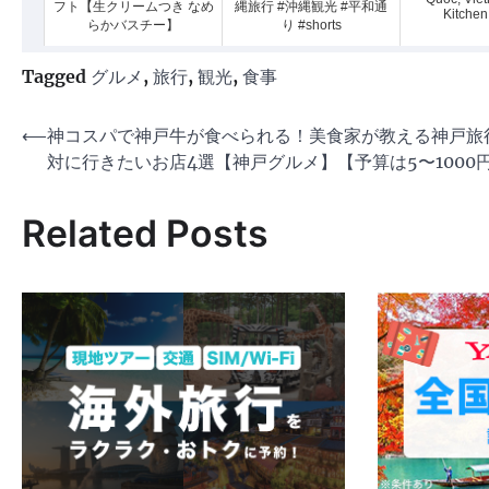
フト【生クリームつき なめ
縄旅行 #沖縄観光 #平和通
Kitchen
らかバスチー】
り #shorts
Tagged
グルメ
,
旅行
,
観光
,
食事
投
⟵
神コスパで神戸牛が食べられる！美食家が教える神戸旅
対に行きたいお店4選【神戸グルメ】【予算は5〜1000
稿
ナ
Related Posts
ビ
ゲ
ー
シ
ョ
ン