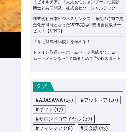
【ビオルチア】「大人女性シャンプー」毛髪診
断士と共同開発！株式会社ソーシャルテック
株式会社日本ビジネスリンクス： 最短2時間で資
金化が可能となったWEB完結の売掛金買取サー
ビス！【LINK】
「育毛剤成分比較」を極める！
ドメイン取得からホームページ完成まで。ムー
ムードメインなら“全部まとめて”安心スタート
タグ
#ARASAWA
(15)
#アウトドア
(19)
#ギフト
(17)
#サロンドロワイヤル
(27)
#フィンジア
(18)
#英会話
(13)