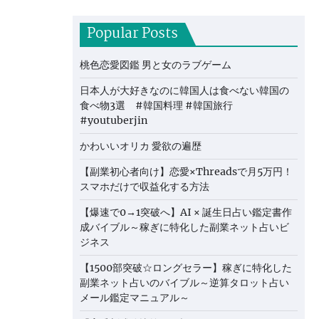
Popular Posts
桃色恋愛図鑑 男と女のラブゲーム
日本人が大好きなのに韓国人は食べない韓国の
食べ物3選 #韓国料理 #韓国旅行
#youtuberjin
かわいいオリカ 愛欲の遍歴
【副業初心者向け】恋愛×Threadsで月5万円！
スマホだけで収益化する方法
【爆速で0→1突破へ】AI × 誕生日占い鑑定書作
成バイブル～稼ぎに特化した副業ネット占いビ
ジネス
【1500部突破☆ロングセラー】稼ぎに特化した
副業ネット占いのバイブル～逆算タロット占い
メール鑑定マニュアル～