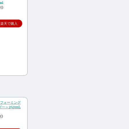
ml
別)
楽天で購入
ビーフォーミング
ー＞250mL
)