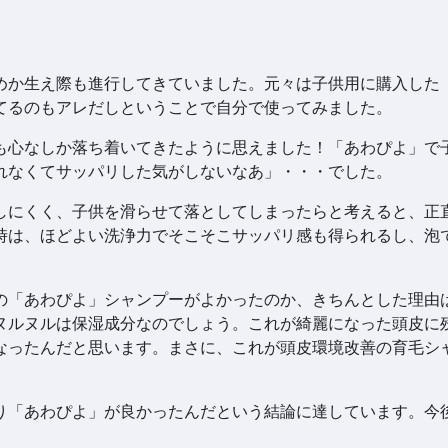
めか生え際も進行してきていました。元々は子供用に購入した
てるのもアレだしということで自分で使ってみました。
も心なしか落ち着いてきたように思えました！「あわぴよ」で
れなくてサッパリした気がしないなあ」・・・でした。
しにくく、子供を滑らせて落としてしまったらと考えると、正
時は、ほどよい洗浄力でそこそこサッパリ感も得られるし、泡
の「あわぴよ」シャンプーがよかったのか、きちんとした理由
ヌルヌルは保湿成分なのでしょう。これが綺麗になった頭皮に
なったんだと思います。まさに、これが頭皮環境改善の育毛シ
り「あわぴよ」が良かったんだという結論に達しています。今