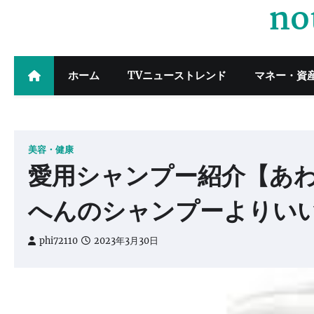
no
Skip
to
content
ホーム
TVニューストレンド
マネー・資
美容・健康
愛用シャンプー紹介【あ
へんのシャンプーよりい
phi72110
2023年3月30日