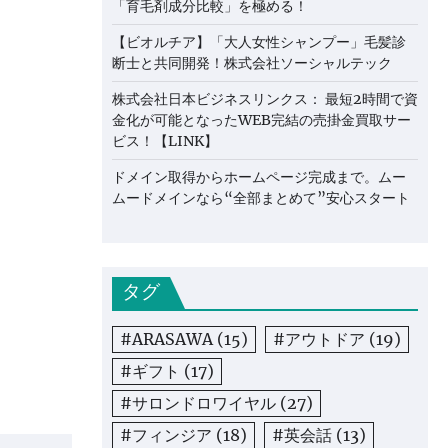
「育毛剤成分比較」を極める！
【ビオルチア】「大人女性シャンプー」毛髪診
断士と共同開発！株式会社ソーシャルテック
株式会社日本ビジネスリンクス： 最短2時間で資
金化が可能となったWEB完結の売掛金買取サー
ビス！【LINK】
ドメイン取得からホームページ完成まで。ムー
ムードメインなら“全部まとめて”安心スタート
タグ
#ARASAWA
(15)
#アウトドア
(19)
#ギフト
(17)
#サロンドロワイヤル
(27)
#フィンジア
(18)
#英会話
(13)