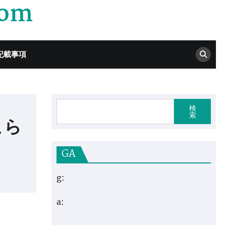
com
記載事項
検
索
こら
GA
g:
a: