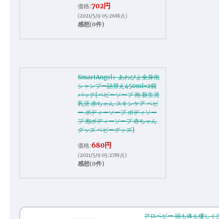
702円
価格:
(2021/5/9 05:26時点)
感想(0件)
SmartAngel）あわぴよ全身泡
シャンプー詰替え450ml×2個
パック[ベビーソープ 泡 新生児
乳児 赤ちゃん スキンケア ベビ
ー ボディーソープ ボディソー
プ 泡ボディーソープ 赤ちゃん
グッズ ベビーグッズ]
680円
価格:
(2021/5/9 05:27時点)
感想(0件)
アロベビー 頭も体も優しく