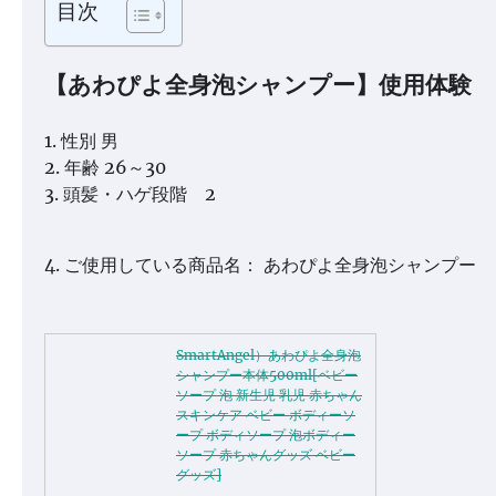
目次
【あわぴよ全身泡シャンプー】使用体験
1. 性別 男
2. 年齢 26～30
3. 頭髪・ハゲ段階 2
4. ご使用している商品名： あわぴよ全身泡シャンプー
SmartAngel）あわぴよ全身泡
シャンプー本体500ml[ベビー
ソープ 泡 新生児 乳児 赤ちゃん
スキンケア ベビー ボディーソ
ープ ボディソープ 泡ボディー
ソープ 赤ちゃんグッズ ベビー
グッズ]