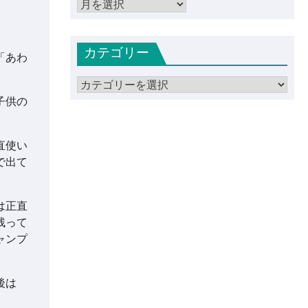
ア
ー
カ
カテゴリー
イ
「あわ
ブ
カ
テ
子供の
ゴ
リ
直使い
ー
で出て
は正直
残って
ャンプ
後は