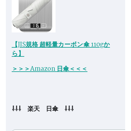
【JIS規格 超軽量カーボン傘 110gか
ら】
＞＞＞Amazon 日傘＜＜＜
⇩⇩⇩ 楽天 日傘 ⇩⇩⇩