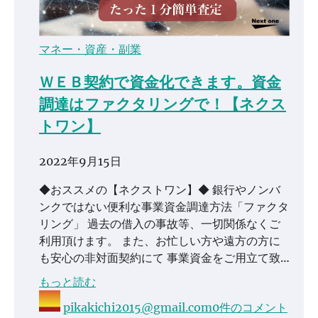
マネー・資産・副業
ＷＥＢ契約で資金化できます。資金
調達はファクタリングで！【ネクス
トワン】
2022年9月15日
◆おススメの【ネクストワン】◆ 銀行やノンバ
ンクではない便利な事業資金調達方法「ファクタ
リング」 過去の借入の事故等、一切関係なくご
利用頂けます。 また、お忙しい方や遠方の方に
も安心の非対面契約にて 事業資金をご用立て致…
もっと読む
pikakichi2015@gmail.com
0件のコメント