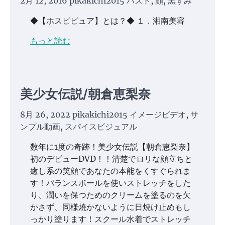
2月 12, 2016
pikakichi2015
バスト
,
顔
,
黒ずみ
◆【ホスピピュア】とは？◆ １．湘南美容
もっと読む
美少女伝説/朝倉恵梨奈
8月 26, 2022
pikakichi2015
イメージビデオ
,
サ
ンプル動画
,
スパイスビジュアル
数年に1度の奇跡！美少女伝説【朝倉恵梨奈】
初のデビューDVD！！清楚でロリな顔立ちと
癒し系の笑顔であなたの本能をくすぐられま
す！バランスボールを使いストレッチをした
り、潤いを保つためのクリームを塗るのを欠
かさず、同様焼かないように日焼け止めもし
っかり塗ります！スクール水着でストレッチ