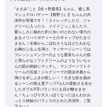
‘ささみ’こと【佐々野愛美】ちゃん、癒し系
マシュマロバディー【椎野うい】ちゃんの共
演作が登場です！！ストレッチしたり、ジャ
グジーに入ったり、メイドごっこをしたり、
愛らしさに秘めた釣り合いのとれない弾力の
あるメリハリボディーとのギャップがたまり
ません！水着からこぼれそうなほどたわわな
お胸がぷるぷる弾け、マッサージシーンでは
フレッシュマンゴーのような愛美ちゃんの肌
と滑らかなソフトクリームのようなういちゃ
んの肌が絶妙にマッチし、マンゴーソフトク
リームの完成！ジャグジーでの競泳水着から
弾ける水しぶきが眩しい！！大きな飴を舐め
るシーンの萌え度アップ↑2人の柔軟さを生か
したダブルV字バランスにも目が離せませ
ん！ちょっぴり大人っぽくなったほんわかお
っとり姉妹のバランスのとれた共演作、ご覧
下さい！