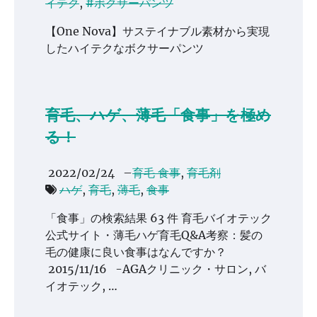
イテク
,
#ボクサーパンツ
【One Nova】サステイナブル素材から実現
したハイテクなボクサーパンツ
育毛、ハゲ、薄毛「食事」を極め
る！
2022/02/24
–
育毛 食事
,
育毛剤
ハゲ
,
育毛
,
薄毛
,
食事
「食事」の検索結果 63 件 育毛バイオテック
公式サイト・薄毛ハゲ育毛Q&A考察：髪の
毛の健康に良い食事はなんですか？
2015/11/16 -AGAクリニック・サロン, バ
イオテック, …