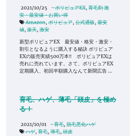
2021/10/25
–
ポリピュアEX
,
育毛剤 激
安・最安値・お買い得
Amazon
,
ポリピュア
,
公式通販
,
最安
値
,
楽天
,
激安
新型ポリピュアEX 最安値・格安・激安・
割引となるように購入する秘訣 ポリピュア
EXの販売実績500万本‼ ポリピュアEXは
売れに売れています。さて、ポリピュアEX
定期購入、初回半額購入なんて新聞広告 …
育毛、ハゲ、薄毛「頭皮」を極め
る！
2021/10/01
–
育毛
,
脱毛悪化ハゲ
ハゲ
,
育毛
,
薄毛
,
頭皮