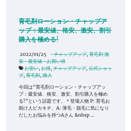
育毛剤ローション・チャップア
ップ：最安値、格安、激安、割引
購入を極める!
2022/01/25
–
チャップアップ
,
育毛剤 激
安・最安値・お買い得
お安い
,
お得
,
チャップアップ
,
公式ショッ
プ
,
育毛剤
,
購入
今回は“育毛剤ローション・チャップアッ
プ：最安値、格安、激安、割引購入を極め
る!”という話題です。＊登場人物 P: 育毛お
助け人ピカキチ、A: 薄毛・脱毛に気になり
だしたお悩みを持つAさん &nbsp …