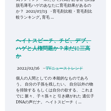
脱毛薄毛ハゲのあなたに育毛効果があるの
か？ 2021/07/13 -育毛剤比較・育毛剤比
較ランキング, 育毛 …
ヘイトスピーチ、チビ、デブ、
ハゲと人権問題か？未だに三高
か
2022/02/16
–
TVニューストレンド
個人の人間としての 本能的なものであろ
う。 自分の子孫を残したい。 自分以外の物
を排除する もしくは自分の欲する、 これま
でに 脈々、子々孫々と 引き継がれた 遺伝子
DNAの声だナ。 ヘイトスピーチ（ …