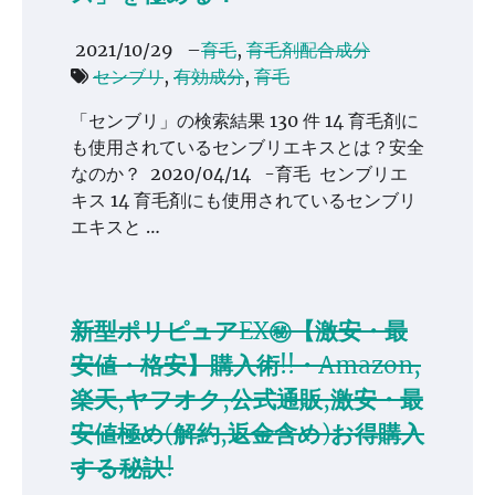
2021/10/29
–
育毛
,
育毛剤配合成分
センブリ
,
有効成分
,
育毛
「センブリ」の検索結果 130 件 14 育毛剤に
も使用されているセンブリエキスとは？安全
なのか？ 2020/04/14 -育毛 センブリエ
キス 14 育毛剤にも使用されているセンブリ
エキスと …
新型ポリピュアEX㊙【激安・最
安値・格安】購入術!!・Amazon,
楽天,ヤフオク,公式通販,激安・最
安値極め(解約,返金含め)お得購入
する秘訣!