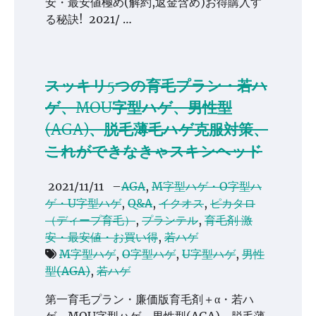
安・最安値極め(解約,返金含め)お得購入す
る秘訣! 2021/ …
スッキリ5つの育毛プラン・若ハ
ゲ、MOU字型ハゲ、男性型
(AGA)、脱毛薄毛ハゲ克服対策、
これができなきゃスキンヘッド
2021/11/11
–
AGA
,
M字型ハゲ・O字型ハ
ゲ・U字型ハゲ
,
Q&A
,
イクオス
,
ピカタロ
（ディープ育毛）
,
プランテル
,
育毛剤 激
安・最安値・お買い得
,
若ハゲ
M字型ハゲ
,
O字型ハゲ
,
U字型ハゲ
,
男性
型(AGA)
,
若ハゲ
第一育毛プラン・廉価版育毛剤＋α・若ハ