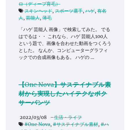
ロ（ディープ育毛）
スキンヘッド
,
スポーツ選手
,
ハゲ
,
有名
人
,
芸能人
,
薄毛
「ハゲ 芸能人 画像」で検索してみた。 でる
はでるは・・ これなら、ハゲ 芸能人100人
という題で、画像を合わせた動画をつくろう
とした。 なんか、コンピューターグラフィ
ックでの合成画像もある。 ハゲの …
【One Nova】サステイナブル素
材から実現したハイテクなボク
サーパンツ
2022/03/08
–
生活・ライフ
#One Nova
,
#サステイナブル素材
,
#ハ