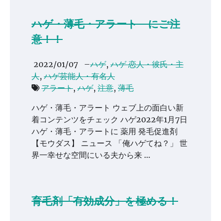
ハゲ・薄毛・アラート にご注
意！！
2022/01/07
–
ハゲ
,
ハゲ 恋人・彼氏・主
人
,
ハゲ芸能人・有名人
アラート
,
ハゲ
,
注意
,
薄毛
ハゲ・薄毛・アラート ウェブ上の面白い新
着コンテンツをチェック ハゲ2022年1月7日
ハゲ・薄毛・アラートに 薬用 発毛促進剤
【モウダス】 ニュース 「俺ハゲてね？」 世
界一幸せな空間にいる夫から来 …
育毛剤「有効成分」を極める！