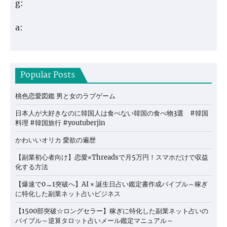
g:
a:
Popular Posts
桃色恋愛図鑑 男と女のラブゲーム
日本人が大好きなのに韓国人は食べない韓国の食べ物3選 #韓国
料理 #韓国旅行 #youtuberjin
かわいいオリカ 愛欲の遍歴
【副業初心者向け】恋愛×Threadsで月5万円！スマホだけで収益
化する方法
【爆速で0→1突破へ】AI × 誕生日占い鑑定書作成バイブル～稼ぎ
に特化した副業ネット占いビジネス
【1500部突破☆ロングセラー】稼ぎに特化した副業ネット占いの
バイブル～逆算タロット占いメール鑑定マニュアル～