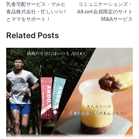
乳食宅配サービス・マルヒ
コミュニケーションズ・
ナ
食品株式会社・忙しいパパ
A8.net会員限定のサイト
ビ
とママをサポート！
M&Aサービス
ゲ
Related Posts
ー
シ
ョ
ン