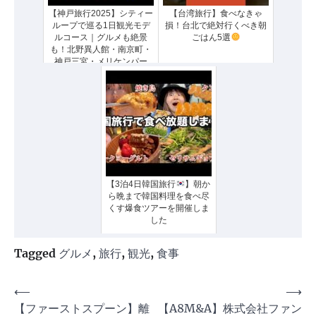
【神戸旅行2025】シティー
【台湾旅行】食べなきゃ
ループで巡る1日観光モデ
損！台北で絶対行くべき朝
ルコース｜グルメも絶景
ごはん5選
も！北野異人館・南京町・
神戸三宮・メリケンパー
ク・ハーバーランド・完全
ガイド ｜さんセンタープラ
ザ｜KOBE
【3泊4日韓国旅行
】朝か
ら晩まで韓国料理を食べ尽
くす爆食ツアーを開催しま
した
Tagged
グルメ
,
旅行
,
観光
,
食事
投
⟵
⟶
【ファーストスプーン】離
【A8M&A】株式会社ファン
稿