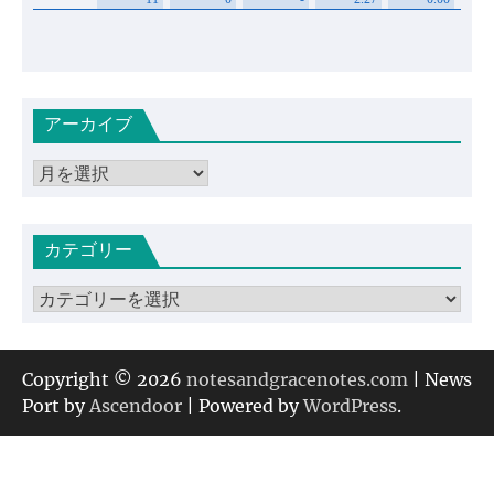
アーカイブ
ア
ー
カ
カテゴリー
イ
ブ
カ
テ
ゴ
リ
Copyright © 2026
notesandgracenotes.com
| News
ー
Port by
Ascendoor
| Powered by
WordPress
.