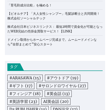
「育毛剤成分比較」を極める！
【ビオルチア】「大人女性シャンプー」毛髪診断士と共同開発！
株式会社ソーシャルテック
株式会社日本ビジネスリンクス： 最短2時間で資金化が可能となっ
たWEB完結の売掛金買取サービス！【LINK】
ドメイン取得からホームページ完成まで。ムームードメインな
ら“全部まとめて”安心スタート
タグ
#ARASAWA
(15)
#アウトドア
(19)
#ギフト
(17)
#サロンドロワイヤル
(27)
#フィンジア
(18)
#英会話
(13)
#英語学習
(23)
AI英会話
(20)
D3 PUBLISHER
(13)
DNS設定
(17)