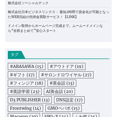
株式会社ソーシャルテック
株式会社日本ビジネスリンクス： 最短2時間で資金化が可能となっ
たWEB完結の売掛金買取サービス！【LINK】
ドメイン取得からホームページ完成まで。ムームードメインな
ら“全部まとめて”安心スタート
タグ
#ARASAWA
(15)
#アウトドア
(19)
#ギフト
(17)
#サロンドロワイヤル
(27)
#フィンジア
(18)
#英会話
(13)
#英語学習
(23)
AI英会話
(20)
D3 PUBLISHER
(13)
DNS設定
(17)
Frontwing
(14)
GMOペパボ
(15)
Macaron
(30)
SPO-X
(24)
ふわ姫
(25)