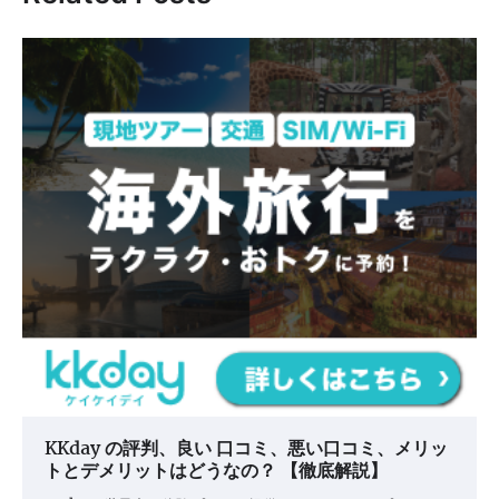
ー
シ
ョ
ン
KKday の評判、良い 口コミ、悪い口コミ、メリッ
トとデメリットはどうなの？ 【徹底解説】