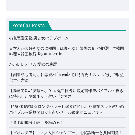
Popular Posts
桃色恋愛図鑑 男と女のラブゲーム
日本人が大好きなのに韓国人は食べない韓国の食べ物3選 #韓国
料理 #韓国旅行 #youtuberjin
かわいいオリカ 愛欲の遍歴
【副業初心者向け】恋愛×Threadsで月5万円！スマホだけで収益
化する方法
【爆速で0→1突破へ】AI × 誕生日占い鑑定書作成バイブル～稼ぎ
に特化した副業ネット占いビジネス
【1500部突破☆ロングセラー】稼ぎに特化した副業ネット占いの
バイブル～逆算タロット占いメール鑑定マニュアル～
「育毛剤成分比較」を極める！
【ビオルチア】「大人女性シャンプー」毛髪診断士と共同開発！