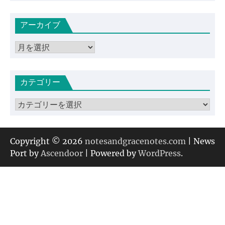
アーカイブ
ア
ー
カ
カテゴリー
イ
ブ
カ
テ
ゴ
リ
Copyright © 2026
notesandgracenotes.com
| News
ー
Port by
Ascendoor
| Powered by
WordPress
.