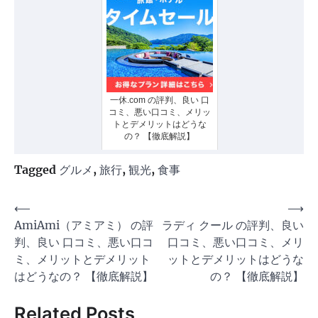
一休.com の評判、良い 口
コミ、悪い口コミ、メリッ
トとデメリットはどうな
の？ 【徹底解説】
Tagged
グルメ
,
旅行
,
観光
,
食事
投
⟵
⟶
AmiAmi（アミアミ） の評
ラディ クール の評判、良い
稿
判、良い 口コミ、悪い口コ
口コミ、悪い口コミ、メリ
ナ
ミ、メリットとデメリット
ットとデメリットはどうな
ビ
はどうなの？ 【徹底解説】
の？ 【徹底解説】
ゲ
Related Posts