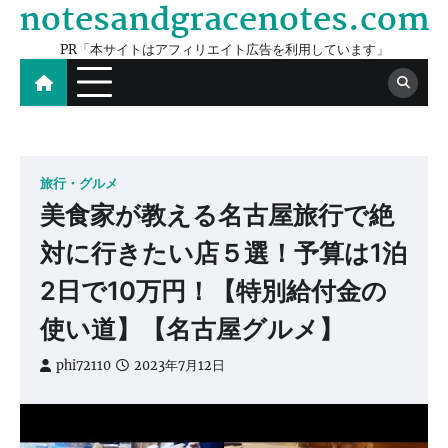
notesandgracenotes.com
Skip
to
PR「本サイトはアフィリエイト広告を利用しています」
content
旅行・グルメ
美食家が教える名古屋旅行で絶
対に行きたい店５選！予算は1泊
2日で10万円！【特別給付金の
使い道】【名古屋グルメ】
phi72110
2023年7月12日